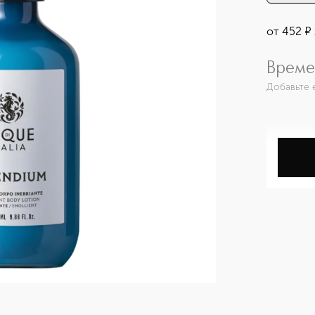
от
452
¤
Време
Добавьте 