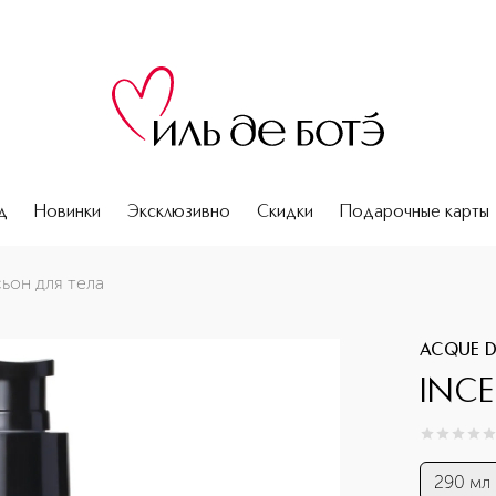
д
Новинки
Эксклюзивно
Скидки
Подарочные карты
он для тела
ACQUE DI
INCE
0
из
5
0
290 мл