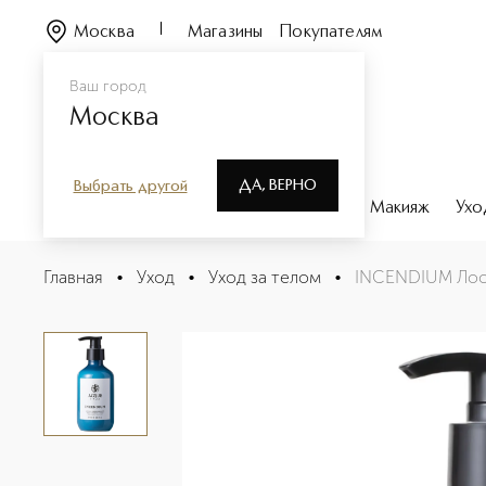
Москва
Магазины
Покупателям
Ваш город
Москва
ДА, ВЕРНО
Выбрать другой
Каталог
Бренды
Парфюмерия
Макияж
Ухо
INCENDIUM Лосьон для тела
Главная
•
Уход
•
Уход за телом
•
INCENDIUM Лось