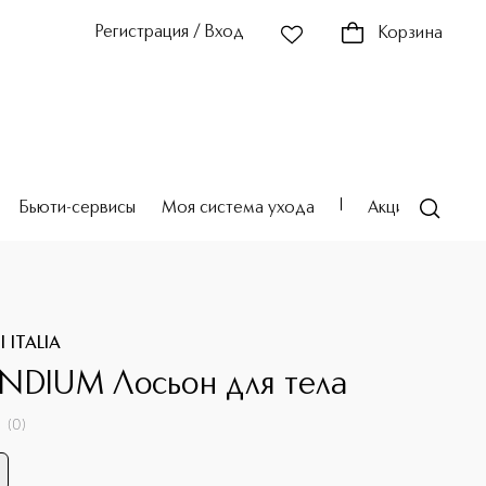
Регистрация / Вход
Корзина
Бьюти-сервисы
Моя система ухода
Акции
Театр
 ITALIA
NDIUM Лосьон для тела
(
0
)