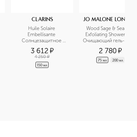
CLARINS
JO MALONE LONDO
Huile Solaire 
Wood Sage & Sea Salt 
Embellisante 
Exfoliating Shower Gel 
Солнцезащитное 
Очищающий гель-скра
масло для тела и волос 
3 612
¤
2 780
¤
SPF 30 
4 250
¤
75 мл
200 мл
150 мл