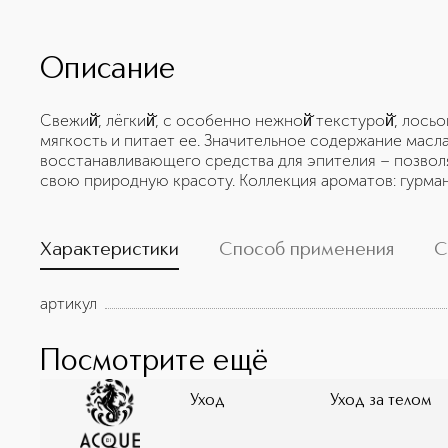
Описание
Свежий̆, лёгкий̆, с особенно нежной̆ текстурой̆, ло
мягкость и питает ее. Значительное содержание масл
восстанавливающего средства для эпителия – позволя
свою природную красоту. Коллекция ароматов: гурман
Характеристики
Способ применения
С
артикул
Посмотрите ещё
Уход
Уход за телом