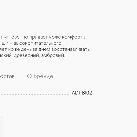
сьон мгновенно придает коже комфорт и
а ши – высокопитательного
ет коже день за днем восстанавливать
ский, древесный, амбровый.
остав
О Бренде
ADI-BI02