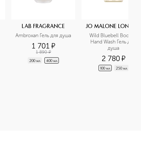
LAB FRAGRANCE
JO MALONE LONDO
Ambroxan Гель для душа
Wild Bluebell Body & 
Hand Wash Гель для 
1 701
¤
душа
1 890
¤
2 780
¤
200 мл
400 мл
100 мл
250 мл