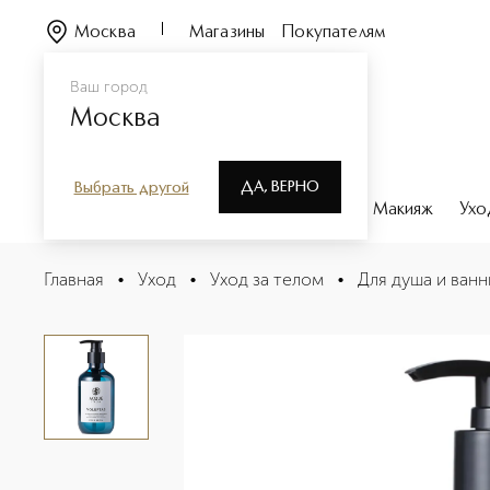
Москва
Магазины
Покупателям
Ваш город
Москва
ДА, ВЕРНО
Выбрать другой
Каталог
Бренды
Парфюмерия
Макияж
Ухо
VOLUPTAS Гель для тела
Главная
•
Уход
•
Уход за телом
•
Для душа и ванн