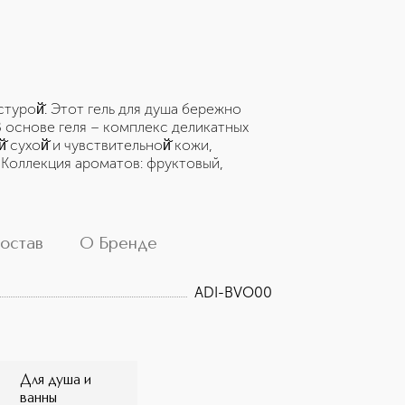
стурой̆. Этот гель для душа бережно
В основе геля – комплекс деликатных
сухой̆ и чувствительной̆ кожи,
Коллекция ароматов: фруктовый,
остав
О Бренде
ADI-BVO00
Для душа и
ванны