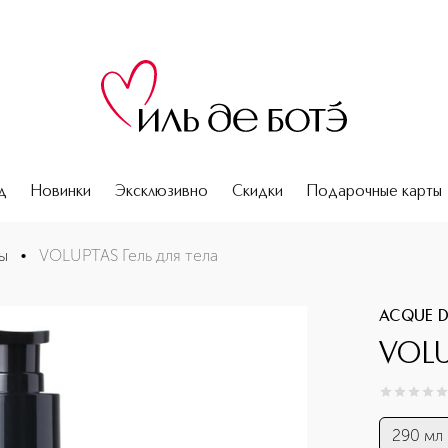
д
Новинки
Эксклюзивно
Скидки
Подарочные карты
ы
•
VOLUPTAS Гель для тела
ACQUE DI
VOLU
0
из
5
0
290 мл