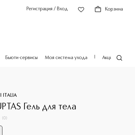
Регистрация / Вход
Корзина
Бьюти-сервисы
Моя система ухода
Акции
Театр
 ITALIA
PTAS Гель для тела
(
0
)