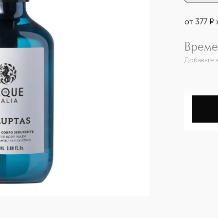
от
377
¤
Време
Добавьте 