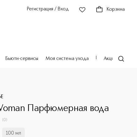
Регистрация / Вход
Корзина
Бьюти-сервисы
Моя система ухода
Акции
Театр
E
Woman Парфюмерная вода
(
0
)
100 мл