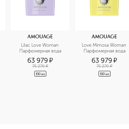
AMOUAGE
AMOUAGE
Lilac Love Woman 
Love Mimosa Woman 
Парфюмерная вода
Парфюмерная вода
63 979
¤
63 979
¤
75 270
¤
75 270
¤
100 мл
100 мл
e-height: 107%; color: #00b0f0;">Dia Woman Парфюмерная во