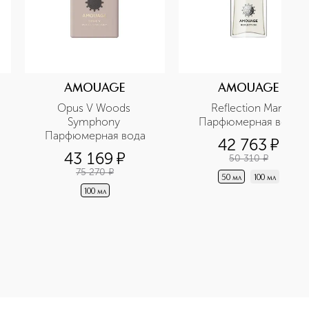
AMOUAGE
AMOUAGE
Opus V Woods 
Reflection Man 
Symphony 
Парфюмерная вода
Парфюмерная вода
42 763
¤
43 169
¤
50 310
¤
75 270
¤
50 мл
100 мл
100 мл
да приобретайте в нашем интернет-магазине. Действую скидк