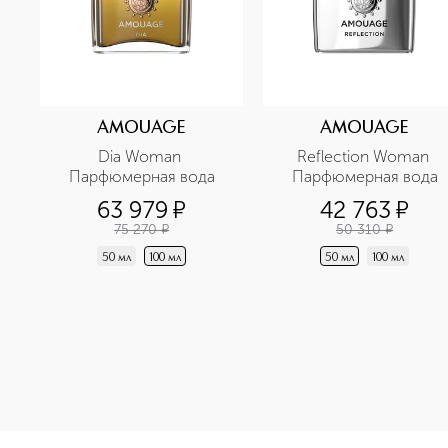
AMOUAGE
AMOUAGE
Dia Woman 
Reflection Woman 
Парфюмерная вода
Парфюмерная вода
63 979
¤
42 763
¤
75 270
¤
50 310
¤
50 мл
100 мл
50 мл
100 мл
<p class="MsoNormal"><span style="font-size: 12.0pt; lin