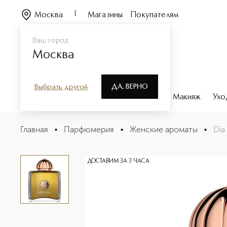
Москва
Магазины
Покупателям
Ваш город
Москва
ДА, ВЕРНО
Выбрать другой
Каталог
Бренды
Парфюмерия
Макияж
Ухо
Dia Woman Парфюмерная вода
Главная
•
Парфюмерия
•
Женские ароматы
•
Dia
Описание
Характеристики
ДОСТАВИМ ЗА 3 ЧАСА