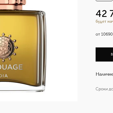
42 
будет н
от
10690
В
Наличие
Сроки до