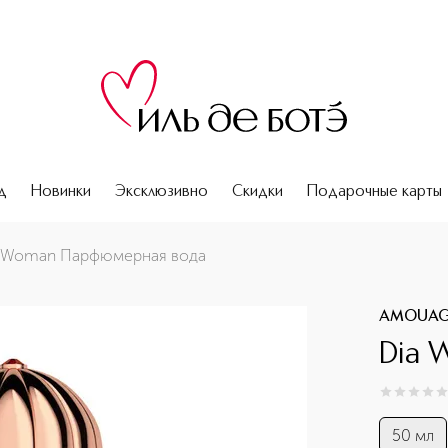
д
Новинки
Эксклюзивно
Скидки
Подарочные карты
 Woman Парфюмерная вода
AMOUAG
Dia 
0
из
5
0
50 мл