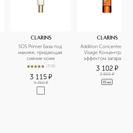
CLARINS
CLARINS
SOS Primer База под 
Addition Concentre Eclat
макияж, придающая 
Visage Концентрат с 
сияние коже
эффектом загара для 
лица
(
358
)
3 102
¤
5
из
5
358
3 650
¤
3 115
¤
4 450
¤
15 мл