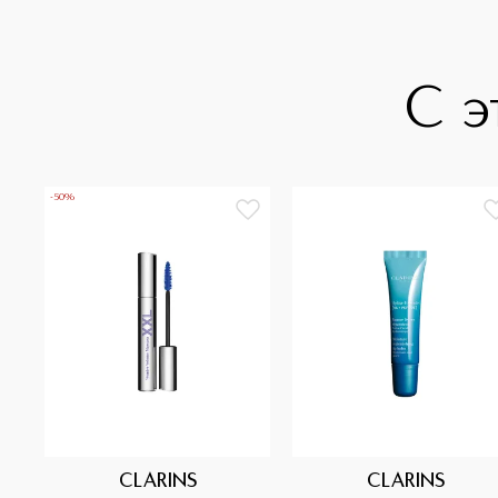
С э
-50%
CLARINS
CLARINS