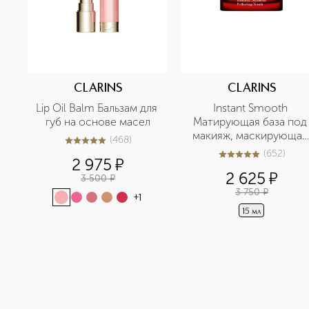
CLARINS
CLARINS
Lip Oil Balm Бальзам для 
Instant Smooth 
губ на основе масел
Матирующая база под 
макияж, маскирующая 
(
468
)
4.9
из
5
468
морщины
(
652
)
5
из
5
652
2 975
¤
2 625
¤
3 500
¤
3 750
¤
+
1
15 мл