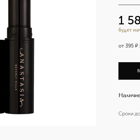
1 5
будет н
от
395
¤
В
Наличие
Сроки до