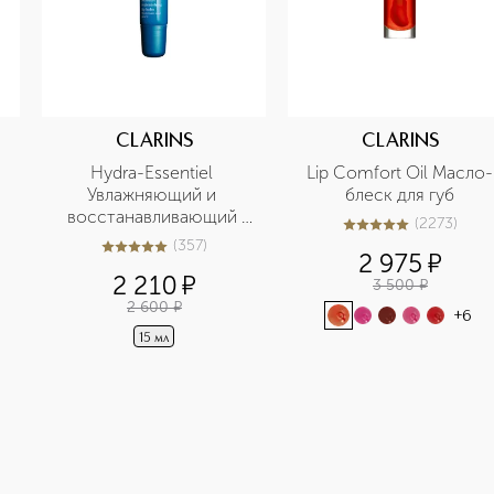
CLARINS
CLARINS
Hydra-Essentiel 
Lip Comfort Oil Масло-
Увлажняющий и 
блеск для губ
восстанавливающий 
(
2273
)
5
из
5
2273
бальзам для губ
(
357
)
5
из
5
357
2 975
¤
2 210
¤
3 500
¤
2 600
¤
+
6
15 мл