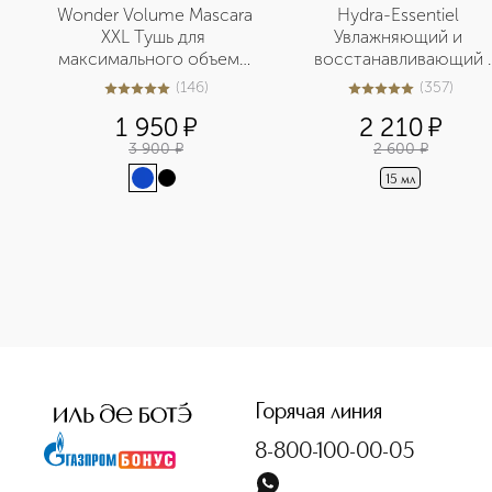
Wonder Volume Mascara 
Hydra-Essentiel 
XXL Тушь для 
Увлажняющий и 
максимального объема 
восстанавливающий 
ресниц
бальзам для губ
(
146
)
(
357
)
4.9
из
5
146
5
из
5
357
1 950
¤
2 210
¤
3 900
¤
2 600
¤
15 мл
<p class="MsoNormal"><span style="font-size: 12.0pt; line
Горячая линия
8-800-100-00-05