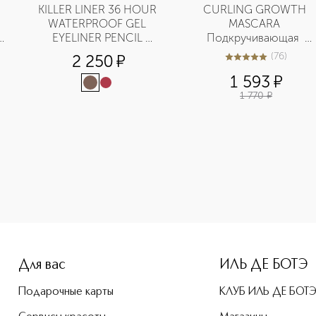
KILLER LINER 36 HOUR 
CURLING GROWTH 
WATERPROOF GEL 
MASCARA 
EYELINER PENCIL 
Подкручивающая  
Гелевый карандаш для 
термотушь с 
(
76
)
2 250
¤
4.9
из
5
76
глаз водостойкий
сывороткой для роста 
1 593
¤
ресниц
1 770
¤
-height: 107%; color: #00b0f0;">LIP PRIMER Праймер для гу
Для вас
ИЛЬ ДЕ БОТЭ
Подарочные карты
КЛУБ ИЛЬ ДЕ БОТ