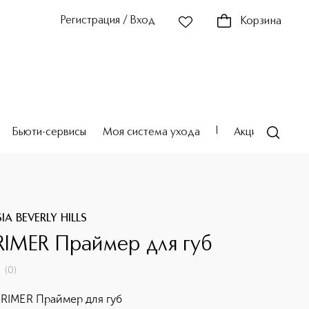
Регистрация / Вход
Корзина
Бьюти-сервисы
Моя система ухода
Акции
Театр
A BEVERLY HILLS
PRIMER Праймер для губ
(
0
)
PRIMER Праймер для губ