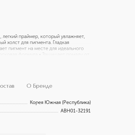
ый, легкий праймер, который увлажняет,
ый холст для пигмента. Гладкая
ает пигмент на месте для идеального
осковая формула • Защищает помаду от
вания Lip Gloss, Liquid Lipstick и Matte
ами и матовой помадой, чтобы
пользоваться отдельно как увлажняющий
остав
О Бренде
Корея Южная (Республика)
ABH01-32191