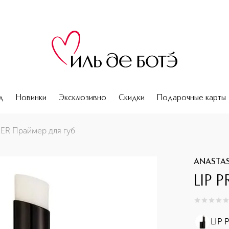
д
Новинки
Эксклюзивно
Скидки
Подарочные карты
MER Праймер для губ
ANASTASI
LIP 
0
из
5
0
LIP 