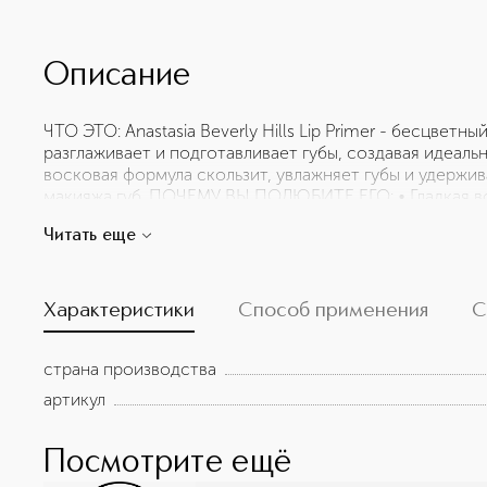
Описание
ЧТО ЭТО: Anastasia Beverly Hills Lip Primer - бесцветн
разглаживает и подготавливает губы, создавая идеальн
восковая формула скользит, увлажняет губы и удержив
макияжа губ. ПОЧЕМУ ВЫ ПОЛЮБИТЕ ЕГО: • Гладкая в
выцветания и смазывания • Идеально подходит для наслаи
Читать еще
Lipstick • Создает увлажняющую прослойку между губ
сохранять пигмент ультра-матовым • Может также ис
бальзам для губ
Характеристики
Способ применения
С
страна производства
артикул
Посмотрите ещё