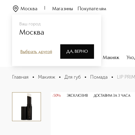
Москва
Магазины
Покупателям
Ваш город
Москва
ДА, ВЕРНО
Выбрать другой
Каталог
Бренды
Парфюмерия
Макияж
Ухо
LIP PRIMER Праймер для губ
Главная
•
Макияж
•
Для губ
•
Помада
•
LIP PRI
Описание
Характеристики
-50%
ЭКСКЛЮЗИВ
ДОСТАВИМ ЗА 3 ЧАСА