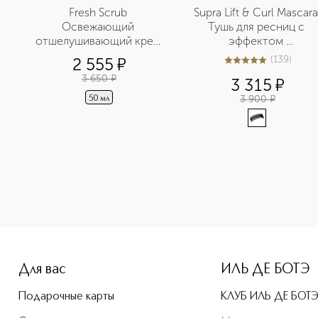
-
Fresh Scrub 
Supra Lift & Curl Mascara 
Освежающий 
Тушь для ресниц с 
отшелушивающий крем 
эффектом 
для лица 
подкручивания и 
(
139
)
2 555
¤
4.9
из
5
139
объема
3 650
¤
3 315
¤
3 900
¤
50 мл
-height: 107%; color: #00b0f0;">MATTE LIPSTICK Матовая по
Для вас
ИЛЬ ДЕ БОТЭ
Подарочные карты
КЛУБ ИЛЬ ДЕ БОТ