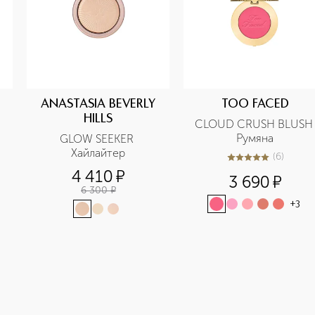
ANASTASIA BEVERLY
TOO FACED
HILLS
CLOUD CRUSH BLUSH 
Румяна
GLOW SEEKER 
Хайлайтер
(
6
)
5
из
5
6
4 410
¤
3 690
¤
6 300
¤
+
3