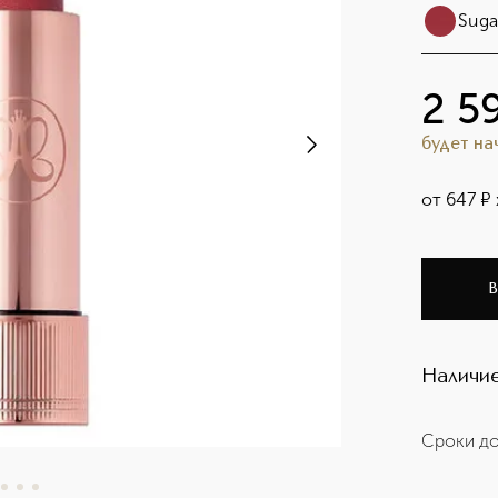
Suga
2 5
будет н
от
647
¤
В
Наличие
Сроки до