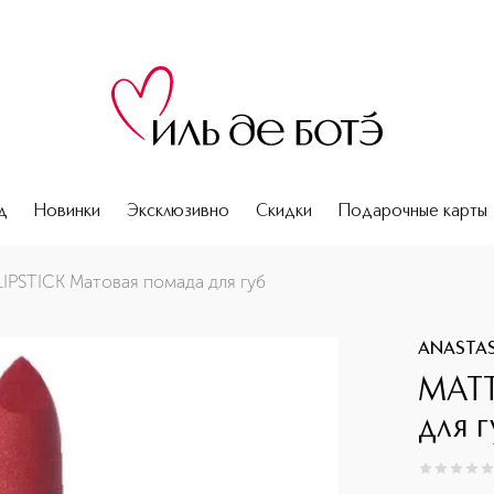
д
Новинки
Эксклюзивно
Скидки
Подарочные карты
IPSTICK Матовая помада для губ
ANASTASI
MATT
для г
0
из
5
0