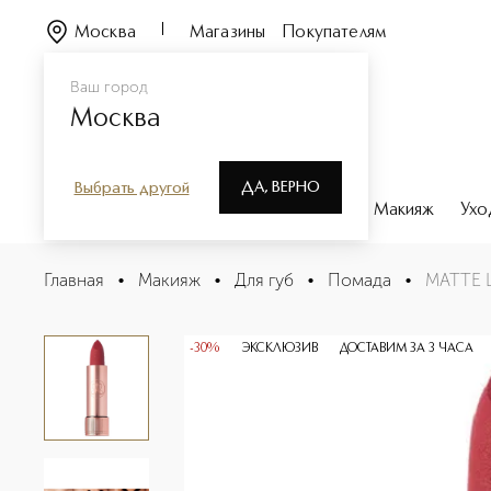
Москва
Магазины
Покупателям
Ваш город
Москва
ДА, ВЕРНО
Выбрать другой
Каталог
Бренды
Парфюмерия
Макияж
Ухо
MATTE LIPSTICK Матовая помада для губ
Главная
•
Макияж
•
Для губ
•
Помада
•
MATTE L
Описание
Характеристики
-30%
ЭКСКЛЮЗИВ
ДОСТАВИМ ЗА 3 ЧАСА