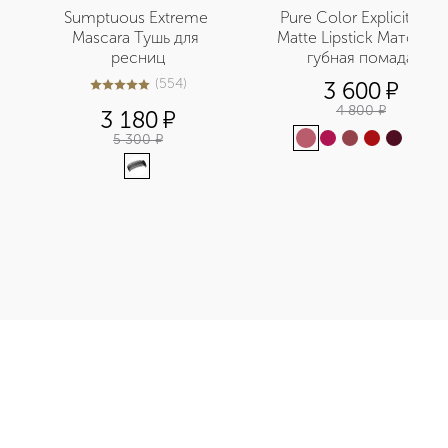
Sumptuous Extreme 
Pure Color Explicit Silk 
Mascara Тушь для 
Matte Lipstick Матовая 
ресниц
губная помада
(
554
)
3 600
¤
4.9
из
5
554
4 800
¤
3 180
¤
5 300
¤
+
7
мада для губ приобретайте в нашем интернет-магазине. Дейс
Э