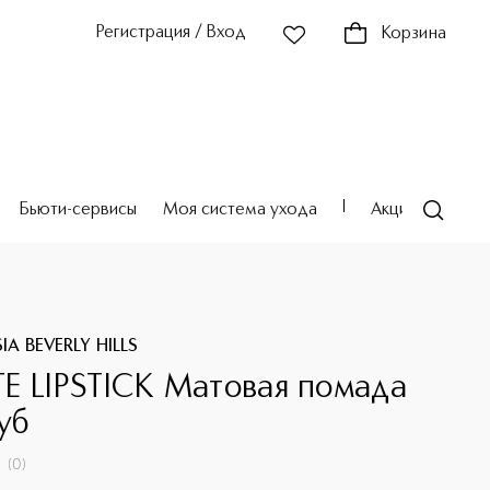
Регистрация / Вход
Корзина
Бьюти-сервисы
Моя система ухода
Акции
Театр
A BEVERLY HILLS
E LIPSTICK Матовая помада
уб
(
0
)