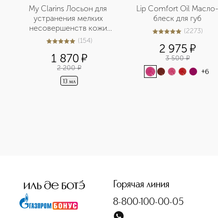
My Clarins Лосьон для 
Lip Comfort Oil Масло
устранения мелких 
блеск для губ
несовершенств кожи 
(
2273
)
5
из
5
2273
лица в дорожном 
(
154
)
5
из
5
154
2 975
¤
формате
1 870
¤
3 500
¤
2 200
¤
+
6
13 мл
<p class="MsoNormal"><span style="font-size: 12.0pt; line
Горячая линия
8-800-100-00-05