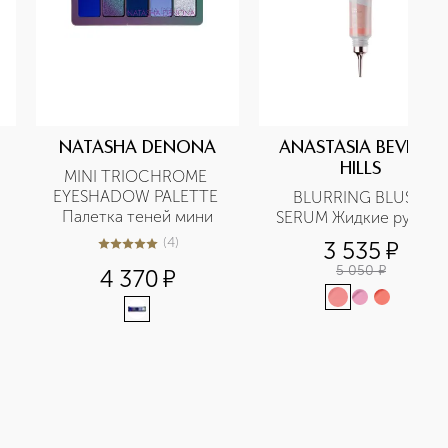
NATASHA DENONA
ANASTASIA BEVERLY
HILLS
MINI TRIOCHROME 
EYESHADOW PALETTE 
BLURRING BLUSH 
Палетка теней мини
SERUM Жидкие румяна
(
4
)
3 535
¤
4.8
из
5
4
5 050
¤
4 370
¤