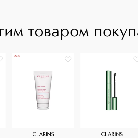
тим товаром поку
-30%
CLARINS
CLARINS