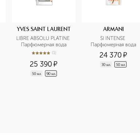
YVES SAINT LAURENT
ARMANI
LIBRE ABSOLU PLATINE 
SI INTENSE 
Парфюмерная вода
Парфюмерная вода
(
1
)
24 370
¤
5
из
5
1
25 390
¤
30 мл
50 мл
50 мл
90 мл
e-height: 107%; color: #00b0f0;">MY WAY NECTAR Парфюмерна