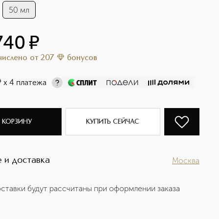
50 мл
740
¤
ачислено
от
207
бонусов
¤
х 4 платежа
 КОРЗИНУ
КУПИТЬ СЕЙЧАС
 и доставка
Москва
ставки будут рассчитаны при оформлении заказа