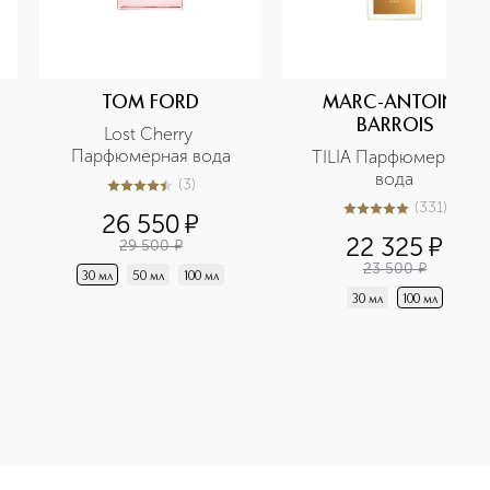
TOM FORD
MARC-ANTOINE
BARROIS
Lost Cherry 
Парфюмерная вода
TILIA Парфюмерная 
вода
(
3
)
4.4
из
5
3
(
331
)
26 550
¤
5
из
5
331
22 325
¤
29 500
¤
23 500
¤
30 мл
50 мл
100 мл
30 мл
100 мл
я вода приобретайте в нашем интернет-магазине. Действую 