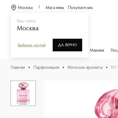
Москва
Магазины
Покупателям
Ваш город
Москва
ДА, ВЕРНО
Выбрать другой
Каталог
Бренды
Парфюмерия
Макияж
Ухо
MY WAY NECTAR Парфюмерная вода
Главная
•
Парфюмерия
•
Женские ароматы
•
MY
Описание
Характеристики