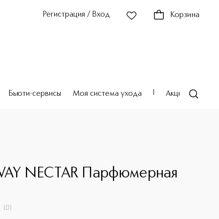
Регистрация / Вход
Корзина
Бьюти-сервисы
Моя система ухода
Акции
Театр
WAY NECTAR Парфюмерная
(
0
)