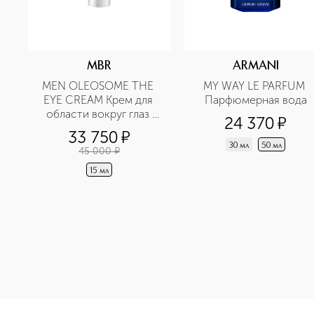
MBR
ARMANI
MEN OLEOSOME THE 
MY WAY LE PARFUM 
EYE CREAM Крем для 
Парфюмерная вода
области вокруг глаз 
24 370
¤
разглаживающий
33 750
¤
30 мл
50 мл
45 000
¤
15 мл
<p class="MsoNormal"><span style="font-size: 12.0pt; lin