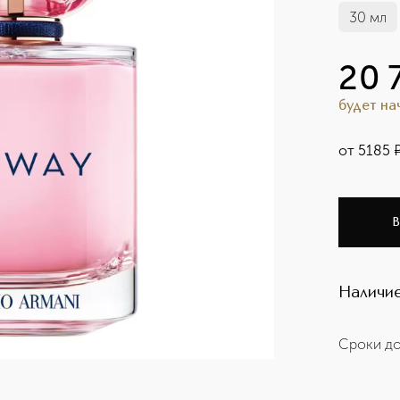
30 мл
20 
будет н
от
5185
В
Наличие
Сроки до