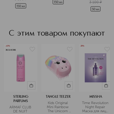
себя уверенно и приближается к
3 100
¤
150 мл
150 мл
успеху в каждом аспекте своей
50 мл
жизни: как в соблазнении, так и в
достижении своих личных целей.
Подробнее
С этим товаром покупают
-40%
-38%
ЭКСКЛЮЗИВ
STERLING
TANGLE TEEZER
MISSHA
PARFUMS
Kids Original 
Time Revolution 
Mini Rainbow 
Night Repair 
ARMAF CLUB 
The Unicorn 
Маска для лица 
DE NUIT 