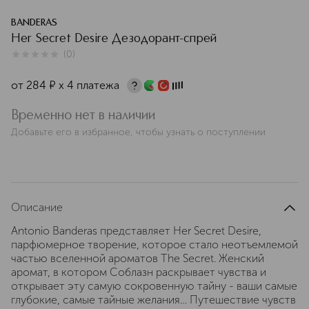
BANDERAS
Her Secret Desire Дезодорант-спрей
(
0
)
0
из
5
0
от
284
¤
х 4 платежа
Временно нет в наличии
Добавьте его в избранное, чтобы узнать о поступлении
Описание
Antonio Banderas представляет Her Secret Desire,
парфюмерное творение, которое стало неотъемлемой
частью вселенной ароматов The Secret. Женский
аромат, в котором Соблазн раскрывает чувства и
открывает эту самую сокровенную тайну - ваши самые
глубокие, самые тайные желания… Путешествие чувств