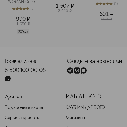
Расческа 
с 
WOMAN Спрей 
(
1
)
1 507
¤
детская
пролонгированны
для тела
5
из
5
1
(
1
)
 анти-эйдж 
2 010
¤
5
из
5
1
601
¤
эффектом
990
¤
970
¤
1 650
¤
200 мл
<p class="MsoNormal"><span style="font-size: 12.0pt; line
Горячая линия
Следите за новостями
8-800-100-00-05
Для вас
ИЛЬ ДЕ БОТЭ
Подарочные карты
КЛУБ ИЛЬ ДЕ БОТЭ
Сервисы красоты
Магазины