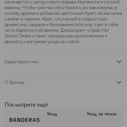
начинается с цитрусового взрыва бергамота и сочной
малины. Чтобы чувства обострились до максимума, в
основу аромата добавили цветочный букет из жасмина
самбак и нероли. Ирис, окутанный в сладостную
древесину сандала и бальзамической ели, таит в себе
ноты бархатистой ванили. Дезодорант-спрей Her
Secret Desire станет прекрасным дополнением к
аромату и ритуалам ухода за собой.
Характеристики
тип продукта
дезодорант
страна производства
Россия
О Бренде
артикул
BANDh0013
Antonio Banderas — парфюмерия с
особым характером. Чувственная,
изысканная, она дарит уверенность
Посмотрите ещё
и помогает раскрыть
индивидуальность. Бренд
Уход
Уход за телом
существует с 1998 года, и за это
время он выпустил больше 70