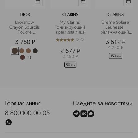
DIOR
CLARINS
CLARINS
Diorshow 
My Clarins 
Creme Solaire 
Crayon Sourcils 
Тонизирующий 
Jeunesse  
Poudre 
крем для лица
Увлажняющий 
Карандаш для 
солнцезащитный
(
222
)
3 750
¤
3 612
¤
бровей с 
 крем для тела 
5
из
5
222
точилкой
SPF 50+ 
4 250
¤
2 677
¤
3 150
¤
150 мл
+
1
50 мл
<p class="MsoNormal"><span style="font-size: 12.0pt; line
Горячая линия
Следите за новостями
8-800-100-00-05