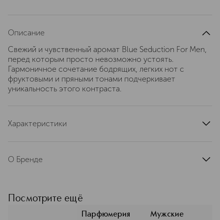
Описание
Свежий и чувственный аромат Blue Seduction For Men,
перед которым просто невозможно устоять.
Гармоничное сочетание бодрящих, легких нот с
фруктовыми и пряными тонами подчеркивает
уникальность этого контраста.
Характеристики
тип продукта
туалетная вода
страна производства
Испания
О Бренде
артикул
BANDh0001
Antonio Banderas — парфюмерия с
особым характером. Чувственная,
изысканная, она дарит уверенность
Посмотрите ещё
и помогает раскрыть
индивидуальность. Бренд
Парфюмерия
Мужские