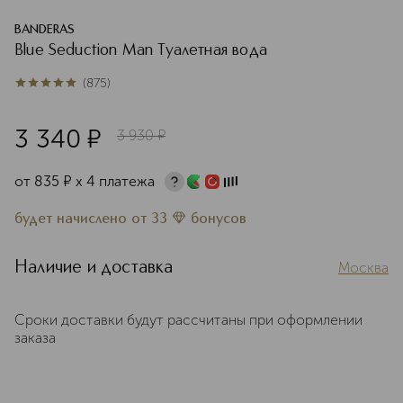
BANDERAS
Blue Seduction Man Туалетная вода
(
875
)
5
из
5
875
3 340
¤
3 930
¤
от
835
¤
х 4 платежа
будет начислено
от
33
бонусов
Наличие и доставка
Москва
Сроки доставки будут рассчитаны при оформлении
заказа