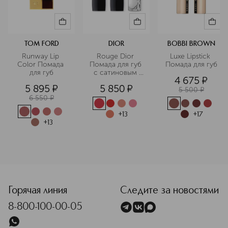
(Ci 15850), Red 27 (Ci 45410), Red 33 Lake (Ci 17200)]
TOM FORD
DIOR
BOBBI BROWN
Runway Lip 
Rouge Dior 
Luxe Lipstick 
Color Помада 
Помада для губ 
Помада для губ
для губ
с сатиновым 
4 675
¤
финишем
5 895
¤
5 850
¤
5 500
¤
6 550
¤
+
13
+
17
+
13
<p class="MsoNormal"><span style="font-size: 12.0pt; line
Горячая линия
Следите за новостями
8-800-100-00-05