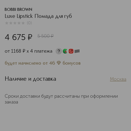
BOBBI BROWN
Luxe Lipstick Помада для губ
(
0
)
0
из
5
0
4 675
¤
5 500
¤
от
1168
¤
х 4 платежа
будет начислено
от
46
бонусов
Наличие и доставка
Москва
Сроки доставки будут рассчитаны при оформлении
заказа