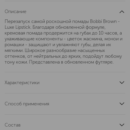
Описание
Перезапуск самой роскошной помады Bobbi Brown -
Luxe Lipstick. Благодаря обновленной формуле,
кремовая помада продержится на губах до 10 часов, а
ухаживающие компоненты - цветок жасмина, монои и
ромашки - защищают и увлажняют губы, делая их
мягкими. Широкое разнообразие насыщенных
оттенков, от нейтральных до ярких, подойдут любому
тону кожи. Представлена в обновленном футляре.
Характеристики
артикул
ER12180000
Способ применения
Нанесите на губы прямо из футляра или используйте
кисть Lip Brush (продается отдельно) для еще более
Состав
точного нанесения.