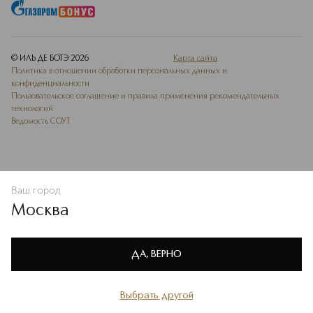
© ИЛЬ ДЕ БОТЭ
2026
Карта сайта
Политика в отношении обработки персональных данных и
конфиденциальности
Пользовательское соглашение и правила применения рекомендательных
технологий
Ведомость СОУТ
Ваш город
В КОРЗИНУ
КУПИТЬ СЕЙЧАС
Москва
Мы используем cookie-файлы и сервисы веб-аналитики. Они
необходимы для улучшения работы сайта. Подробнее –
OK
в
Политике конфиденциальности
ДА, ВЕРНО
Выбрать другой
Главная
Каталог
Избранное
Профиль
Корзина