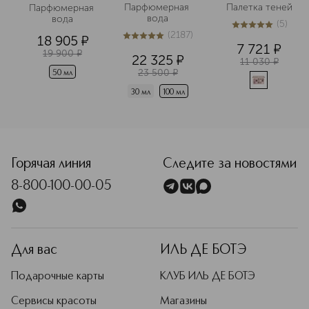
Парфюмерная 
Палетка теней
Парфюмерная 
вода
вода
(
5
)
5
из
5
5
(
2187
)
18 905
¤
5
из
5
2187
7 721
¤
19 900
¤
22 325
¤
11 030
¤
23 500
¤
50 мл
30 мл
100 мл
<p class="MsoNormal"><span style="font-size: 12.0pt; lin
Горячая линия
Следите за новостями
8-800-100-00-05
Для вас
ИЛЬ ДЕ БОТЭ
Подарочные карты
КЛУБ ИЛЬ ДЕ БОТЭ
Сервисы красоты
Магазины