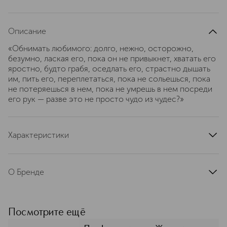
Описание
«Обнимать любимого: долго, нежно, осторожно,
безумно, лаская его, пока он не привыкнет, хватать его
яростно, будто грабя, оседлать его, страстно дышать
им, пить его, переплетаться, пока не сольешься, пока
не потеряешься в нем, пока не умрешь в нем посреди
его рук — разве это не просто чудо из чудес?»
Характеристики
страна производства
Корея Южная (Республика)
артикул
BTSOFPR
О Бренде
BORNTOSTANDOUT — это не
просто бренд, а манифест свободы
от навязанных шаблонов. Созданный
Посмотрите ещё
в Сеуле Джуном Лимом, бывшим