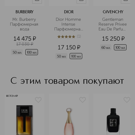
BURBERRY
DIOR
GIVENCHY
Mr. Burberry 
Dior Homme 
Gentleman 
Парфюмерная 
Intense 
Reserve Privee 
вода
Парфюмерная 
Eau De Parfum 
вода
Парфюмерная 
(
1
)
14 475
¤
15 250
¤
вода
5
из
5
1
17 030
¤
17 150
¤
60 мл
100 мл
50 мл
100 мл
50 мл
100 мл
С этим товаром покупают
БЕСТСЕЛЛЕР