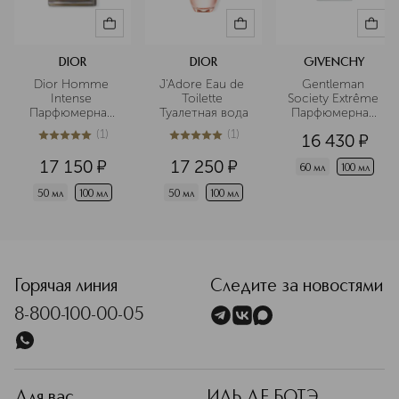
DIOR
DIOR
GIVENCHY
Dior Homme 
J'Adore Eau de 
Gentleman 
Intense 
Toilette 
Society Extrême 
Парфюмерная 
Туалетная вода
Парфюмерная 
вода
вода
(
1
)
(
1
)
16 430
¤
5
из
5
1
5
из
5
1
17 150
¤
17 250
¤
60 мл
100 мл
50 мл
100 мл
50 мл
100 мл
<p class="MsoNormal"><span style="font-size: 12.0pt; line
Горячая линия
Следите за новостями
8-800-100-00-05
Для вас
ИЛЬ ДЕ БОТЭ