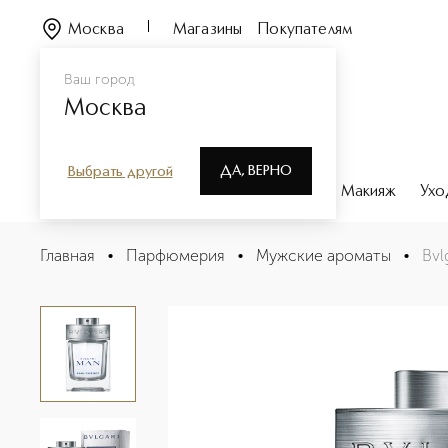
Москва
Магазины
Покупателям
Ваш город
Москва
ДА, ВЕРНО
Выбрать другой
Каталог
Бренды
Парфюмерия
Макияж
Ухо
Bvlgari Man Rain Essence Парфюмерная вода
Главная
•
Парфюмерия
•
Мужские ароматы
•
Bvl
Описание
Характеристики