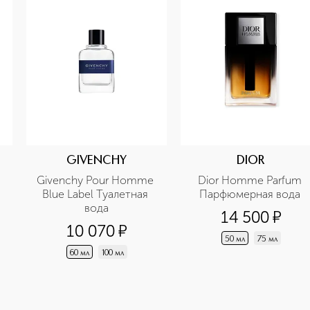
GIVENCHY
DIOR
Givenchy Pour Homme 
Dior Homme Parfum 
Blue Label Туалетная 
Парфюмерная вода 
вода
14 500
¤
10 070
¤
50 мл
75 мл
60 мл
100 мл