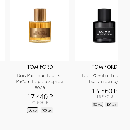
TOM FORD
TOM FORD
Bois Pacifique Eau De 
Eau D'Ombre Leather 
Parfum Парфюмерная 
Туалетная вода
вода
13 560
¤
17 440
¤
16 950
¤
21 800
¤
50 мл
100 мл
50 мл
100 мл