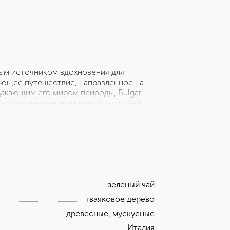
мым источником вдохновения для
вающее путешествие, направленное на
ужающим его миром природы, Bulgari
ентируя внимание на преобразующей
 падает последняя капля дождя, и все
глашение ощутить преображающую и
ежий, бодрящий и минеральный аромат.
зеленый чай
гваяковое дерево
древесные, мускусные
Италия