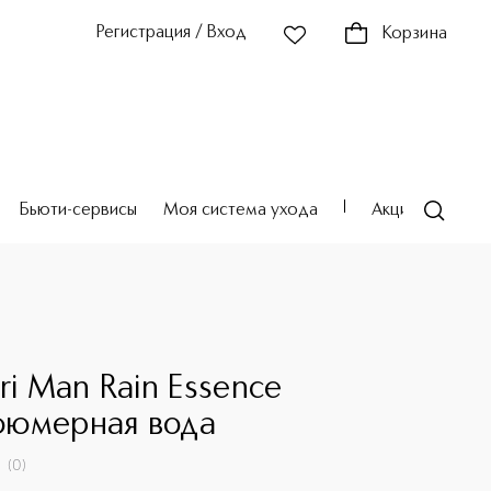
Регистрация / Вход
Корзина
Бьюти-сервисы
Моя система ухода
Акции
Театр
ri Man Rain Essence
юмерная вода
(
0
)