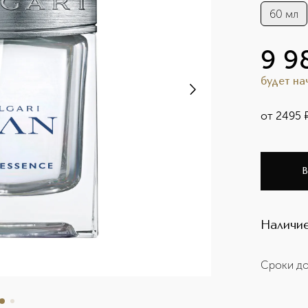
60 мл
9 9
будет н
от
2495
В
Наличие
Сроки до