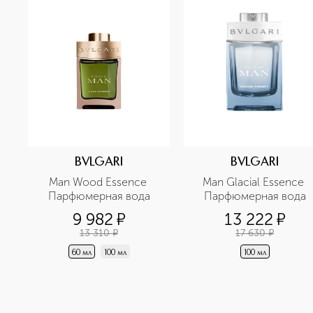
BVLGARI
BVLGARI
Man Wood Essence 
Man Glacial Essence 
Парфюмерная вода
Парфюмерная вода
9 982
¤
13 222
¤
13 310
¤
17 630
¤
60 мл
100 мл
100 мл