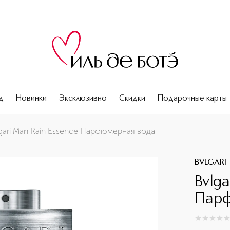
д
Новинки
Эксклюзивно
Скидки
Подарочные карты
gari Man Rain Essence Парфюмерная вода
BVLGARI
Bvlga
Парф
0
из
5
0