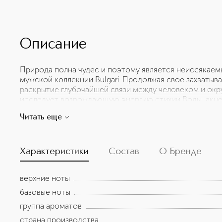
Описание
Природа полна чудес и поэтому является неиссякае
мужской коллекции Bulgari. Продолжая свое захваты
раскрытие глубочайшей связи между человеком и окр
исследует возрождающую энергию стихии Воды, акц
силе Дождя. Подобно тому волшебному моменту, когда
Читать еще
выглядит иначе, Bulgari Man Rain Essence — это при
творческую силу этого природного явления через св
Характеристики
Состав
О Бренде
верхние ноты
базовые ноты
группа ароматов
страна производства