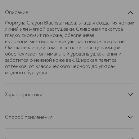
Описание
Формула Crayon Blackstar идеальна для создания четких
линий или мягкой растушевки. Сливочная текстура
гладко скользит по коже, обеспечивая
высокопигментированное ультрастойкое покрытие.
Омолаживающий комплекс на основе церамидов
обеспечивает оптимальный уровень увлажнения и
заботится о нежной коже век. Широкая палитра
оттенков: от классического черного до ультра-
модного бургунди.
Характеристики
страна производства
Германия
тип продукта
пудра
Способ применения
эффект
тонирование
Аккуратно проведите линию у основания ресниц.
артикул
V21004003
Растушуйте пальцами по направлению к бровям, чтобы