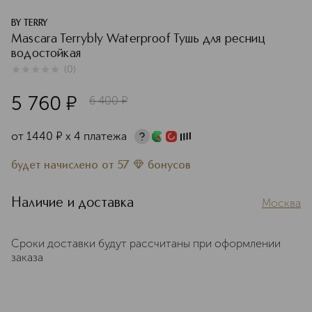
BY TERRY
Mascara Terrybly Waterproof Тушь для ресниц
водостойкая
(
0
)
0
из
5
0
5 760
¤
6 400
¤
от
1440
¤
х 4 платежа
будет начислено
от
57
бонусов
Наличие и доставка
Москва
Сроки доставки будут рассчитаны при оформлении
заказа