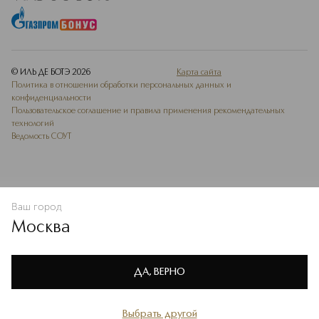
© ИЛЬ ДЕ БОТЭ
2026
Карта сайта
Политика в отношении обработки персональных данных и
конфиденциальности
Пользовательское соглашение и правила применения рекомендательных
технологий
Ведомость СОУТ
Ваш город
В КОРЗИНУ
КУПИТЬ СЕЙЧАС
Москва
Мы используем cookie-файлы и сервисы веб-аналитики. Они
необходимы для улучшения работы сайта. Подробнее –
OK
в
Политике конфиденциальности
ДА, ВЕРНО
Выбрать другой