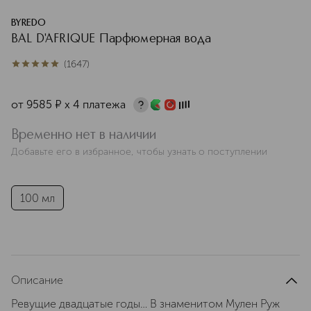
BYREDO
BAL D'AFRIQUE Парфюмерная вода
(
1647
)
5
из
5
1647
от
9585
¤
х 4 платежа
Временно нет в наличии
Добавьте его в избранное, чтобы узнать о поступлении
100 мл
Описание
Ревущие двадцатые годы… В знаменитом Мулен Руж