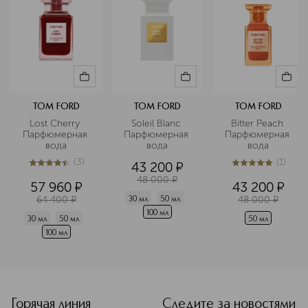
TOM FORD
TOM FORD
TOM FORD
Lost Cherry 
Soleil Blanc 
Bitter Peach 
Парфюмерная 
Парфюмерная 
Парфюмерная 
вода
вода
вода
(
3
)
(
1
)
43 200
¤
4.4
из
5
3
5
из
5
1
48 000
¤
57 960
¤
43 200
¤
64 400
¤
48 000
¤
30 мл
50 мл
100 мл
30 мл
50 мл
50 мл
100 мл
Горячая линия
Следите за новостями