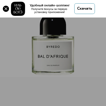
BAL D'AFRIQUE Парфюмерная вода
Удобный онлайн-шоппинг
Скачать
Получите бонусы за первую 
установку приложения!
BAL D'AFRIQUE Парфюмерная вода