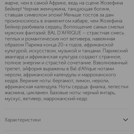
жарче, чем в самой Африке, ведь на сцене Жозефина
Бейкер! Черная жемчужина, танцующая богиня,
ставшая символом эпохи! Меньше тостов за дам
произносилось в знаменитом кабаре, чем Жозефина
Бейкер разбивала сердец. Воплощение самых смелых
мужских фантазий. BAL D’AFRIQUE – страстная смесь
теплых и романтических нот ветивера, навеянная
образом Парижа конца 20-х годов, африканской
культурой, искусством, музыкой и танцами. Парижский
авангард и африканская культура создают странное,
полное энергии и страстей сочетание. Взволнованный
трепет, эйфория выражены в Bal d’Afrique нотами
нероли, африканской календулы и марроканского
кедра. Верхние ноты: бергамот, лимон, нероли,
африканская календула. Ноты сердца: фиалка, лепестки
жасмина, цикламен. Базовые ноты: черный янтарь,
мускус, ветивер, марроканский кедр.
Характеристики
страна производства
Франция