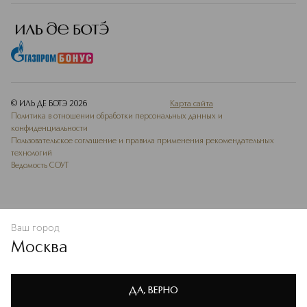
© ИЛЬ ДЕ БОТЭ
2026
Карта сайта
Политика в отношении обработки персональных данных и
конфиденциальности
Пользовательское соглашение и правила применения рекомендательных
технологий
Ведомость СОУТ
Ваш город
ДОБАВИТЬ В ИЗБРАННОЕ
Москва
Мы используем cookie-файлы и сервисы веб-аналитики. Они
необходимы для улучшения работы сайта. Подробнее –
OK
в
Политике конфиденциальности
ДА, ВЕРНО