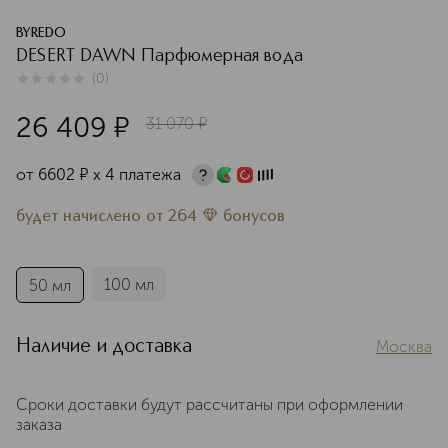
BYREDO
DESERT DAWN Парфюмерная вода
(
0
)
0
из
5
0
26 409
¤
31 070
¤
от
6602
¤
х 4 платежа
будет начислено
от
264
бонусов
100 мл
50 мл
Наличие и доставка
Москва
Сроки доставки будут рассчитаны при оформлении
заказа