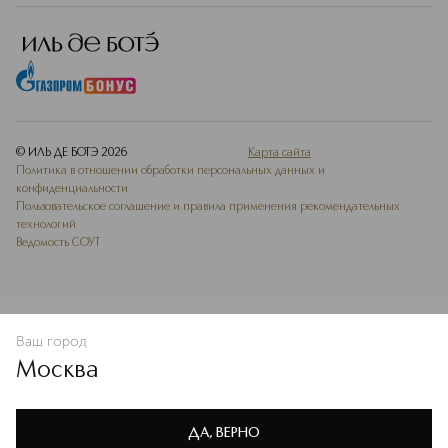
© ИЛЬ ДЕ БОТЭ
2026
Карта сайта
Политика в отношении обработки персональных данных и
конфиденциальности
Пользовательское соглашение и правила применения рекомендательных
технологий
Ведомость СОУТ
Ваш город
В КОРЗИНУ
КУПИТЬ СЕЙЧАС
Москва
Мы используем cookie-файлы и сервисы веб-аналитики. Они
необходимы для улучшения работы сайта. Подробнее –
OK
в
Политике конфиденциальности
ДА, ВЕРНО