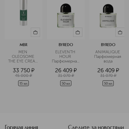
MBR
BYREDO
BYREDO
MEN 
ELEVENTH 
ANIMALIQUE 
OLEOSOME 
HOUR 
Парфюмерная 
THE EYE CREAM 
Парфюмерная 
вода
Крем для 
вода
33 750
¤
26 409
¤
26 409
¤
области вокруг 
глаз 
45 000
¤
31 070
¤
31 070
¤
разглаживающий
15 мл
50 мл
50 мл
<p class="MsoNormal"><span style="font-size: 12.0pt; lin
Горячая линия
Следите за новостями