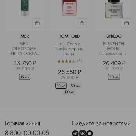
MBR
TOM FORD
BYREDO
MEN 
Lost Cherry 
ELEVENTH 
OLEOSOME 
Парфюмерная 
HOUR 
THE EYE CREAM 
вода
Парфюмерная 
Крем для 
вода
(
3
)
33 750
¤
26 409
¤
области вокруг 
4.4
из
5
3
глаз 
45 000
¤
31 070
¤
26 550
¤
разглаживающий
29 500
¤
15 мл
50 мл
30 мл
50 мл
100 мл
<p class="MsoNormal"><span style="font-size: 12.0pt; lin
Горячая линия
Следите за новостями
8-800-100-00-05