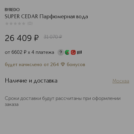
BYREDO
SUPER CEDAR Парфюмерная вода
(
0
)
0
из
5
0
26 409
¤
31 070
¤
от
6602
¤
х 4 платежа
будет начислено
от
264
бонусов
Наличие и доставка
Москва
Сроки доставки будут рассчитаны при оформлении
заказа