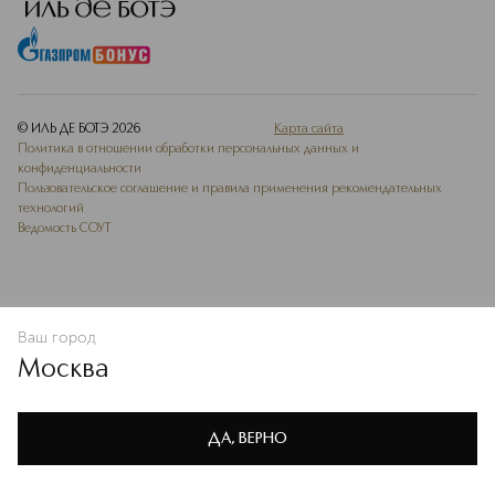
© ИЛЬ ДЕ БОТЭ
2026
Карта сайта
Политика в отношении обработки персональных данных и
конфиденциальности
Пользовательское соглашение и правила применения рекомендательных
технологий
Ведомость СОУТ
Ваш город
В КОРЗИНУ
КУПИТЬ СЕЙЧАС
Москва
Мы используем cookie-файлы и сервисы веб-аналитики. Они
необходимы для улучшения работы сайта. Подробнее –
OK
в
Политике конфиденциальности
ДА, ВЕРНО