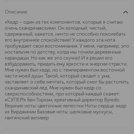
Описание
«Кедр – один из тех компонентов, которые я считаю
очень скандинавскими. Он холодный, чистый,
сдержанный, кажется, ничто не способно поколебать
его внутреннее спокойствие! У каждого эта нота
пробуждает свои воспоминания. У меня, например, это
ностальгия по детству, когда мы точили деревянные
карандаши. Но как же это скучно! И я решил его
взбудоражить, придать ему яркости и энергии страсти.
Мне нужен был кедр, но с темпераментом восточной
части моей души. Такой, который сводит с ума,
заставляет о себе мечтать, который смог бы растопить
скандинавский лед. Мне нужен был кедр со
сверхспособностями, про который каждый скажет:
«СУПЕР!» Бен Горхэм, креативный директор Byredo
Верхние ноты: цветочные лепестки Ноты сердца: кедр
из Вирджинии Базовые ноты: шелковые мускусы,
гаитянский ветивер