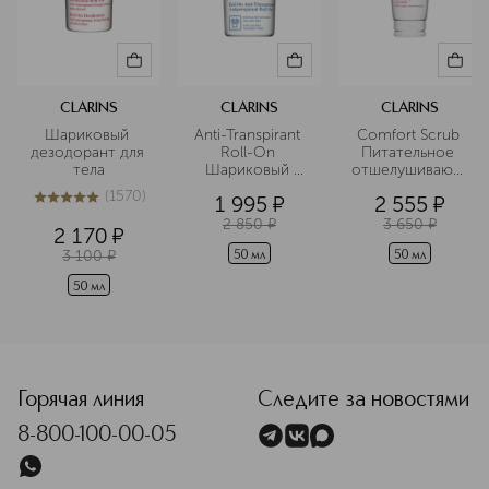
CLARINS
CLARINS
CLARINS
Шариковый 
Anti-Transpirant 
Comfort Scrub 
дезодорант для 
Roll-On 
Питательное 
тела
Шариковый 
отшелушивающее
дезодорант-
 масло для лица 
(
1570
)
1 995
¤
2 555
¤
антиперспирант
5
из
5
1570
 для мужчин
2 850
¤
3 650
¤
2 170
¤
3 100
¤
50 мл
50 мл
50 мл
Горячая линия
Следите за новостями
8-800-100-00-05