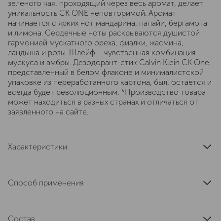
зеленого чая, проходящий через весь аромат, делает
уникальность CK ONE неповторимой. Аромат
начинается с ярких нот мандарина, папайи, бергамота
и лимона. Сердечные ноты раскрываются душистой
гармонией мускатного ореха, фиалки, жасмина,
ландыша и розы. Шлейф – чувственная комбинация
мускуса и амбры. Дезодорант-стик Calvin Klein CK One,
представленный в белом флаконе и минималистской
упаковке из переработанного картона, был, остается и
всегда будет революционным. *Производство товара
может находиться в разных странах и отличаться от
заявленного на сайте.
Характеристики
артикул
10000007876
Способ применения
Только для наружного применения, не для пищевых
целей.
Состав