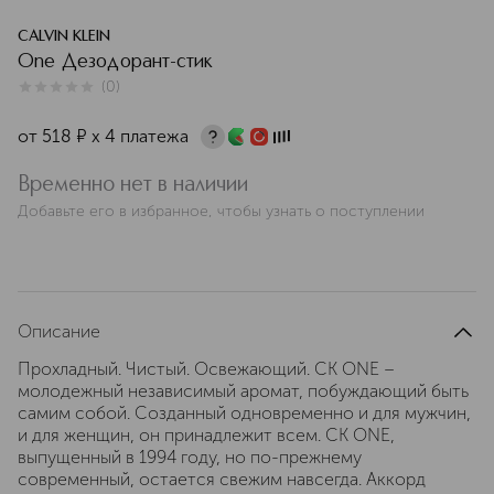
CALVIN KLEIN
One Дезодорант-стик
(
0
)
0
из
5
0
от
518
¤
х 4 платежа
Временно нет в наличии
Добавьте его в избранное, чтобы узнать о поступлении
Описание
Прохладный. Чистый. Освежающий. CK ONE –
молодежный независимый аромат, побуждающий быть
самим собой. Созданный одновременно и для мужчин,
и для женщин, он принадлежит всем. CK ONE,
выпущенный в 1994 году, но по-прежнему
современный, остается свежим навсегда. Аккорд