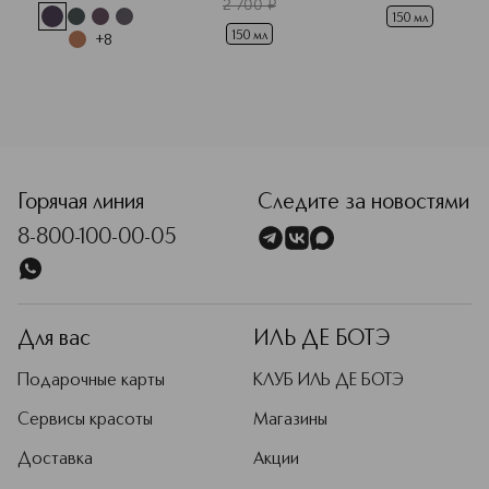
2 700
¤
150 мл
150 мл
+
8
<p class="MsoNormal"><span style="font-size: 12.0pt; line
Горячая линия
Следите за новостями
8-800-100-00-05
Для вас
ИЛЬ ДЕ БОТЭ
Подарочные карты
КЛУБ ИЛЬ ДЕ БОТЭ
Сервисы красоты
Магазины
Доставка
Акции