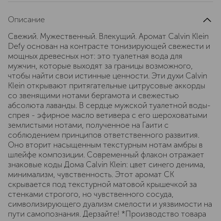
Описание
Свежий. Мужественный. Влекущий. Аромат Calvin Klein
Defy основан на контрасте тонизирующей свежести и
мощных древесных нот: это туалетная вода для
мужчин, которые выходят за границы возможного,
чтобы найти свои истинные ценности. Эти духи Calvin
Klein открывают притягательные цитрусовые аккорды
со звенящими нотами бергамота и свежестью
абсолюта лаванды. В сердце мужской туалетной воды-
спрея - эфирное масло ветивера с его шероховатыми
землистыми нотами, полученное на Гаити с
соблюдением принципов ответственного развития.
Оно вторит насыщенным текстурным нотам амбры в
шлейфе композиции. Современный флакон отражает
знаковые коды Дома Calvin Klein: цвет синего денима,
минимализм, чувственность. Этот аромат CK
скрывается под текстурной матовой крышечкой за
стенками строгого, но чувственного сосуда,
символизирующего дуализм смелости и уязвимости на
пути самопознания. Дерзайте! *Производство товара