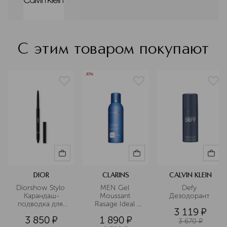
свободы и современного шика. В
интернет-магазине ИЛЬ ДЕ БОТЭ вы
сможете выбрать нужное из раздела
оригинальной продукции Calvin Klein.
Подробнее
С этим товаром покупают
-30%
DIOR
CLARINS
CALVIN KLEIN
Diorshow Stylo 
MEN Gel 
Defy 
Карандаш-
Moussant 
Дезодорант 
подводка для 
Rasage Ideal 
3 119
¤
глаз
Пенящийся гель 
3 850
¤
1 890
¤
для бритья
3 670
¤