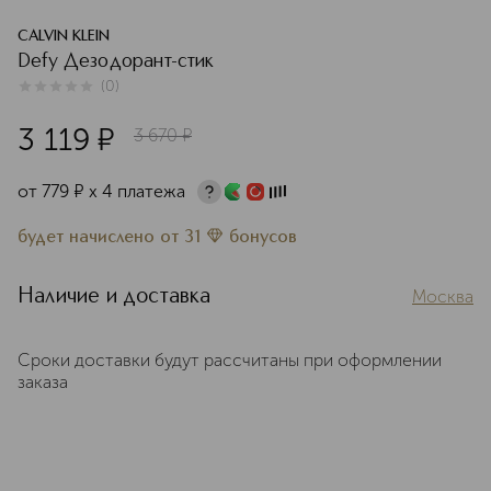
CALVIN KLEIN
Defy Дезодорант-стик
(
0
)
0
из
5
0
3 119
¤
3 670
¤
от
779
¤
х 4 платежа
будет начислено
от
31
бонусов
Наличие и доставка
Москва
Сроки доставки будут рассчитаны при оформлении
заказа