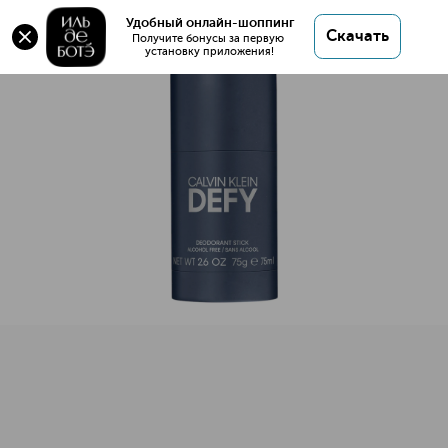
Оригинал 💯 Defy Дезодорант-стик купить в
Удобный онлайн-шоппинг
Скачать
интернет магазине ИЛЬ ДЕ БОТЭ с доставкой.
Получите бонусы за первую 
установку приложения!
Defy Дезодорант-стик
Описание
Характеристики