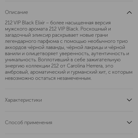
Описание
212 VIP Black Elixir – более насыщенная версия
мужского аромата 212 VIP Black. Роскошный и
загадочный эликсир раскрывает новые грани
легендарного парфюма с помощью необычного трио
аккордов чёрной лаванды, чёрной лакрицы и чёрной
ванили и олицетворяет уверенность, аутентичность и
уникальность. Воплотивший в себе зажигательную
энергию коллекции 212 от Carolina Herrera, это
амбровый, ароматический и гурманский хит, с которым
невозможно остаться незамеченным.
Характеристики
тип продукта
парфюмерная вода
верхние ноты
лаванда
Способ применения
ноты сердца
шафран
Нанести на кожу, избегая попадания в глаза. Для более
базовые ноты
цветок апельсина