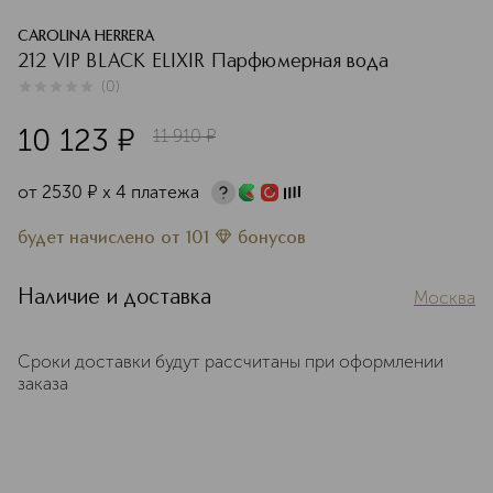
CAROLINA HERRERA
212 VIP BLACK ELIXIR Парфюмерная вода
(
0
)
0
из
5
0
10 123
¤
11 910
¤
от
2530
¤
х 4 платежа
будет начислено
от
101
бонусов
Наличие и доставка
Москва
Сроки доставки будут рассчитаны при оформлении
заказа