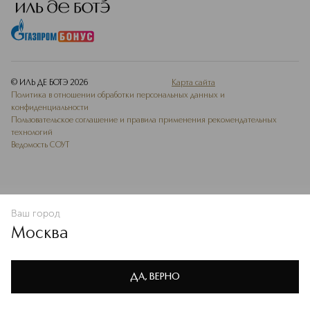
© ИЛЬ ДЕ БОТЭ
2026
Карта сайта
Политика в отношении обработки персональных данных и
конфиденциальности
Пользовательское соглашение и правила применения рекомендательных
технологий
Ведомость СОУТ
Ваш город
В КОРЗИНУ
КУПИТЬ СЕЙЧАС
Москва
Мы используем cookie-файлы и сервисы веб-аналитики. Они
необходимы для улучшения работы сайта. Подробнее –
OK
в
Политике конфиденциальности
ДА, ВЕРНО