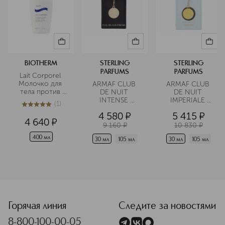
BIOTHERM
STERLING
STERLING
PARFUMS
PARFUMS
Lait Corporel 
Молочко для 
ARMAF CLUB 
ARMAF CLUB 
тела против 
DE NUIT 
DE NUIT 
сухости
INTENSE 
IMPERIALE 
(
1
)
WOMAN 
Парфюмерная 
5
из
5
1
4 580
¤
5 415
¤
Парфюмерная 
вода
4 640
¤
вода
9 160
¤
10 830
¤
400 мл
30 мл
105 мл
30 мл
105 мл
<p class="MsoNormal"><span style="font-size: 12.0pt; line
Горячая линия
Следите за новостями
8-800-100-00-05