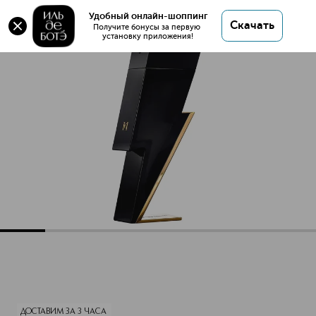
Оригинал 💯 BAD BOY Туалетная вода купить в
Удобный онлайн-шоппинг
Скачать
интернет магазине ИЛЬ ДЕ БОТЭ с доставкой.
Получите бонусы за первую 
установку приложения!
BAD BOY Туалетная вода
Описание
Характеристики
ДОСТАВИМ ЗА 3 ЧАСА