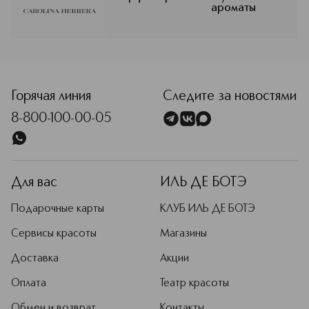
ароматы
присутствуют запоминающиеся
ноты бобов тонка, розы, миндаля,
какао, кожи.
Подробнее
<p class="MsoNormal"><span style="font-size: 12.0pt; line
Горячая линия
Следите за новостями
8-800-100-00-05
Для вас
ИЛЬ ДЕ БОТЭ
Подарочные карты
КЛУБ ИЛЬ ДЕ БОТЭ
Сервисы красоты
Магазины
Доставка
Акции
Оплата
Театр красоты
Обмен и возврат
Контакты