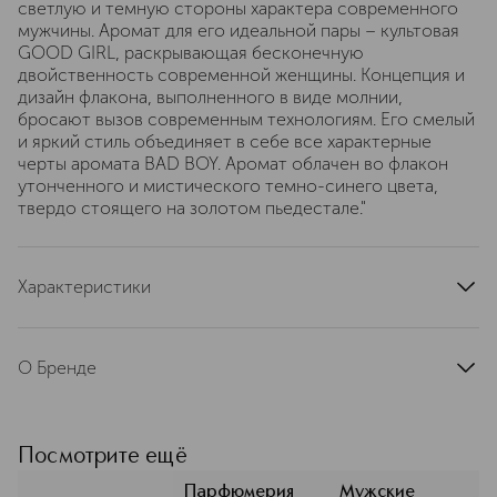
светлую и темную стороны характера современного
мужчины. Аромат для его идеальной пары – культовая
GOOD GIRL, раскрывающая бесконечную
двойственность современной женщины. Концепция и
дизайн флакона, выполненного в виде молнии,
бросают вызов современным технологиям. Его смелый
и яркий стиль объединяет в себе все характерные
черты аромата BAD BOY. Аромат облачен во флакон
утонченного и мистического темно-синего цвета,
твердо стоящего на золотом пьедестале."
Характеристики
страна производства
Россия
артикул
CH006660
О Бренде
Carolina Herrera (Каролина Херрера)
— один из самых узнаваемых домов
парфюмерии. В композициях бренда
Посмотрите ещё
нет перегруженности или
чрезмерной сладости,
Парфюмерия
Мужские