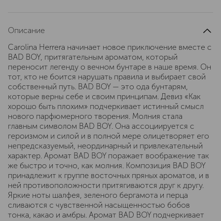
Описание
Carolina Herrera начинает новое приключение вместе с
BAD BOY, притягательным ароматом, который
переносит легенду о вечном бунтаре в наше время. Он
тот, кто не боится нарушать правила и выбирает свой
собственный путь. BAD BOY — это ода бунтарям,
которые верны себе и своим принципам. Девиз «Как
хорошо быть плохим» подчеркивает истинный смысл
нового парфюмерного творения. Молния стала
главным символом BAD BOY. Она ассоциируется с
героизмом и силой и в полной мере олицетворяет его
непредсказуемый, неординарный и привлекательный
характер. Аромат BAD BOY поражает воображение так
же быстро и точно, как молния. Композиция BAD BOY
принадлежит к группе восточных пряных ароматов, и в
ней противоположности притягиваются друг к другу.
Яркие ноты шалфея, зеленого бергамота и перца
сливаются с чувственной насыщенностью бобов
тонка, какао и амбры. Аромат BAD BOY подчеркивает