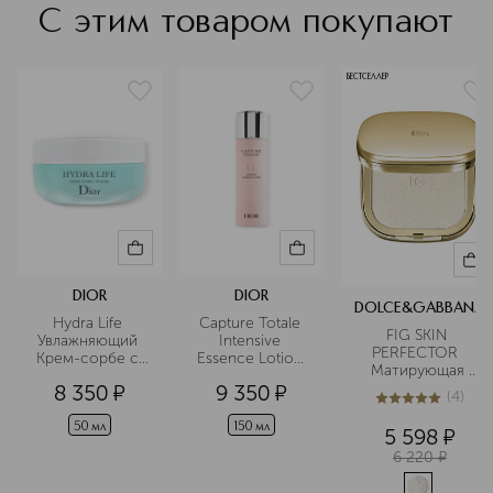
CITRAL, CI 60730 (EXT. VIOLET 2), DIMETHYL
С этим товаром покупают
PHENETHYL ACETATE, CI 19140 (YELLOW 5), CI 42090
(BLUE 1)
БЕСТСЕЛЛЕР
DIOR
DIOR
DOLCE&GABBANA
Hydra Life 
Capture Totale 
FIG SKIN 
Увлажняющий 
Intensive 
PERFECTOR  
Крем-сорбе с 
Essence Lotion 
Матирующая 
насыщенной 
Лосьон для 
пудра
8 350
¤
9 350
¤
текстурой
лица
(
4
)
4.8
из
5
4
50 мл
150 мл
5 598
¤
6 220
¤