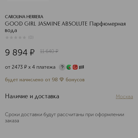
CAROLINA HERRERA
GOOD GIRL JASMINE ABSOLUTE Парфюмерная
вода
(
0
)
0
из
5
0
9 894
¤
11 640
¤
от
2473
¤
х 4 платежа
будет начислено
от
98
бонусов
Наличие и доставка
Москва
Сроки доставки будут рассчитаны при оформлении
заказа