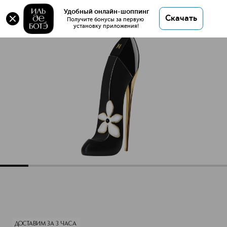
Оригинал 💯 GOOD GIRL JASMINE ABSOLUTE
Удобный онлайн-шоппинг
Скачать
Парфюмерная вода купить в интернет магазине
Получите бонусы за первую 
установку приложения!
ИЛЬ ДЕ БОТЭ с доставкой.
GOOD GIRL JASMINE ABSOLUTE Парфюмерная вода
Описание
Характеристики
ДОСТАВИМ ЗА 3 ЧАСА