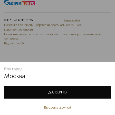
© ИЛЬ ДЕ БОТЭ
2026
Карта сайта
Политика в отношении обработки персональных данных и
конфиденциальности
Пользовательское соглашение и правила применения рекомендательных
технологий
Ведомость СОУТ
Ваш город
В КОРЗИНУ
КУПИТЬ СЕЙЧАС
Москва
Мы используем cookie-файлы и сервисы веб-аналитики. Они
необходимы для улучшения работы сайта. Подробнее –
OK
в
Политике конфиденциальности
ДА, ВЕРНО
Выбрать другой
Главная
Каталог
Избранное
Профиль
Корзина