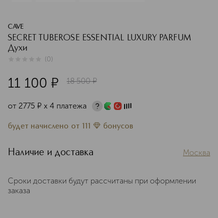
CAVE
SECRET TUBEROSE ESSENTIAL LUXURY PARFUM
Духи
(
0
)
0
из
5
0
11 100
¤
18 500
¤
от
2775
¤
х 4 платежа
будет начислено
от
111
бонусов
Наличие и доставка
Москва
Сроки доставки будут рассчитаны при оформлении
заказа