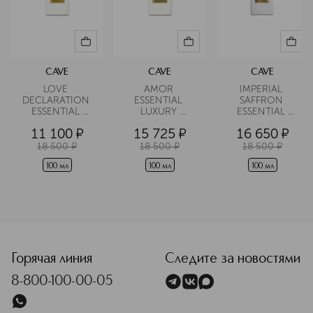
CAVE
CAVE
CAVE
LOVE 
AMOR 
IMPERIAL 
DECLARATION 
ESSENTIAL 
SAFFRON 
ESSENTIAL 
LUXURY 
ESSENTIAL 
LUXURY 
PARFUM Духи
LUXURY 
11 100
¤
15 725
¤
16 650
¤
PARFUM Духи
PARFUM Духи
18 500
¤
18 500
¤
18 500
¤
100 мл
100 мл
100 мл
<p class="MsoNormal"><span style="font-size: 12.0pt; lin
Горячая линия
Следите за новостями
8-800-100-00-05