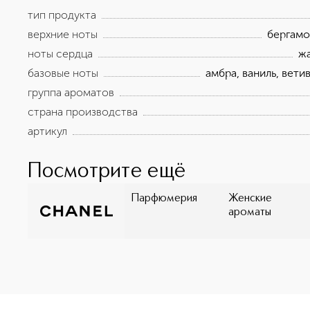
тип продукта
верхние ноты
бергамот
ноты сердца
жа
базовые ноты
амбра, ваниль, вети
группа ароматов
страна производства
артикул
Посмотрите ещё
Парфюмерия
Женские
ароматы
<p class="MsoNormal"><span style="font-size: 12.0pt; lin