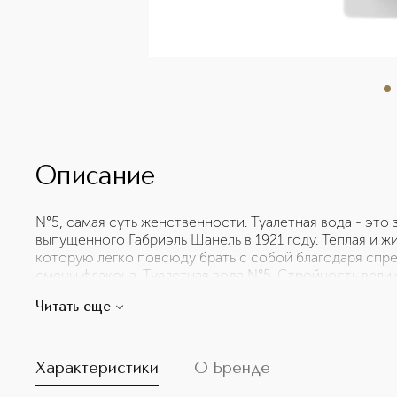
Описание
N°5, самая суть женственности. Туалетная вода - это 
выпущенного Габриэль Шанель в 1921 году. Теплая и ж
которую легко повсюду брать с собой благодаря сп
смены флакона. Туалетная вода N°5. Стройность велик
в котором доминируют иланг-иланг и нероли, подхва
Читать еще
ванили, ветивера и сандалового дерева тянется тепл
Характеристики
О Бренде