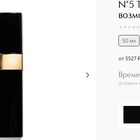
N°5 
возм
0
из
5
0
50 мл
от
5527
Време
Добавьте 