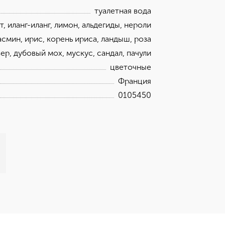
туалетная вода
, иланг-иланг, лимон, альдегиды, нероли
смин, ирис, корень ириса, ландыш, роза
вер, дубовый мох, мускус, сандал, пачули
цветочные
Франция
0105450
e-height: 107%; color: #00b0f0;">N°5 Туалетная вода спрей