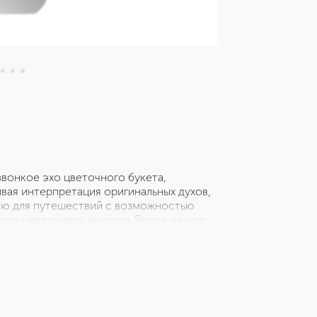
звонкое эхо цветочного букета,
ивая интерпретация оригинальных духов,
рею для путешествий с возможностью
ого цветочного аккорда. Яркое начало,
чено альдегидами. Волшебное сплетение
ым, ярким, бесконечным шлейфом.