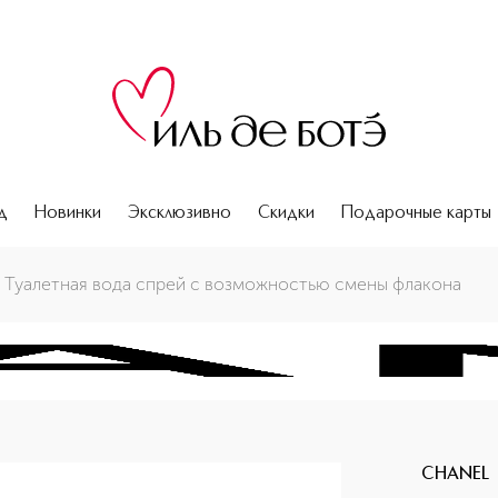
д
Новинки
Эксклюзивно
Скидки
Подарочные карты
акона
 Туалетная вода спрей с возможностью смены флакона
CHANEL