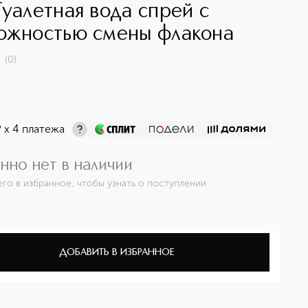
Туалетная вода спрей с
ожностью смены флакона
(
0
)
¤
х 4 платежа
нно нет в наличии
его в избранное, чтобы узнать о поступлении
ДОБАВИТЬ В ИЗБРАННОЕ