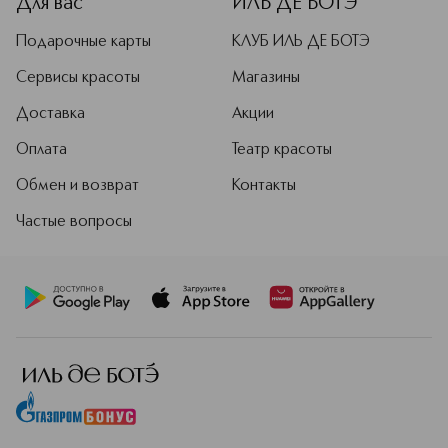
Для вас
ИЛЬ ДЕ БОТЭ
качества. У нас вы можете купить как
женский, так и мужской парфюм,
Подарочные карты
КЛУБ ИЛЬ ДЕ БОТЭ
включая самые популярные ароматы:
Coco Mademoiselle, Allure Homme
Сервисы красоты
Магазины
Sport, культовый Chanel №5 и многие
другие.
Доставка
Акции
Подробнее
Оплата
Театр красоты
Обмен и возврат
Контакты
Частые вопросы