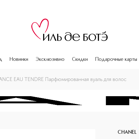
д
Новинки
Эксклюзивно
Скидки
Подарочные карты
олос
NCE EAU TENDRE Парфюмированная вуаль для волос
CHANEL