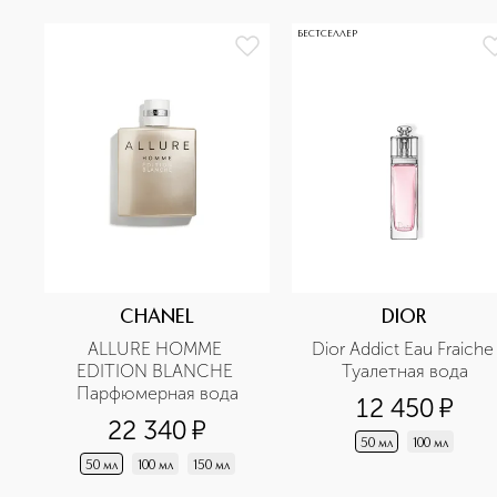
БЕСТСЕЛЛЕР
CHANEL
DIOR
ALLURE HOMME 
Dior Addict Eau Fraiche 
EDITION BLANCHE 
Туалетная вода
Парфюмерная вода
12 450
¤
22 340
¤
50 мл
100 мл
50 мл
100 мл
150 мл