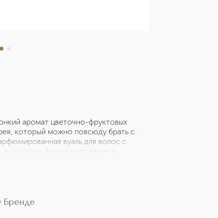
тонкий аромат цветочно-фруктовых
рея, который можно повсюду брать с
арфюмированная вуаль для волос с
в котором фруктовая свежесть
асмина и чистотой белого мускуса.
 Бренде