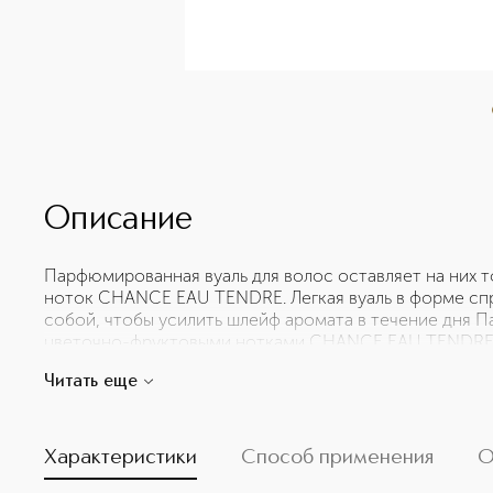
Описание
Парфюмированная вуаль для волос оставляет на них 
ноток CHANCE EAU TENDRE. Легкая вуаль в форме сп
собой, чтобы усилить шлейф аромата в течение дня П
цветочно-фруктовыми нотками CHANCE EAU TENDRE, 
аккорда грейпфрута и айвы сплетается с мягкостью ж
Читать еще
Поэтический аромат с нежным, деликатным шлейфом.
Характеристики
Способ применения
О