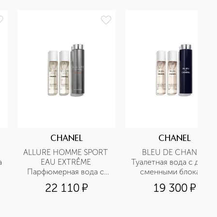
CHANEL
CHANEL
ALLURE HOMME SPORT 
BLEU DE CHANEL 
а
EAU EXTRÊME 
Туалетная вода с двумя 
Парфюмерная вода с 
сменными блоками
двумя сменными 
22 110
¤
19 300
¤
блоками