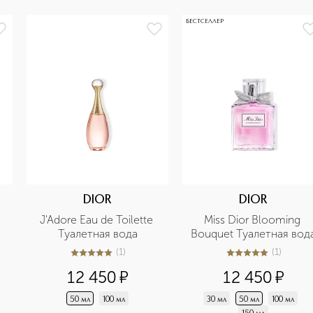
БЕСТСЕЛЛЕР
DIOR
DIOR
J'Adore Eau de Toilette 
Miss Dior Blooming 
Туалетная вода
Bouquet Туалетная вод
(
1
)
(
1
)
5
из
5
1
5
из
5
1
12 450
¤
12 450
¤
50 мл
100 мл
30 мл
50 мл
100 мл