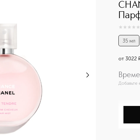
CHA
Парф
0
из
5
0
35 мл
от
3022
Време
Добавьте 