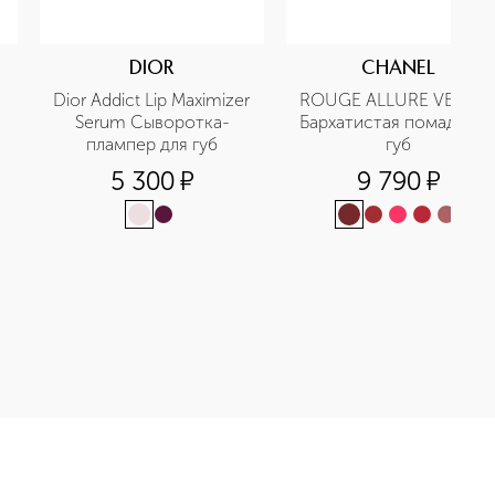
DIOR
CHANEL
Dior Addict Lip Maximizer 
ROUGE ALLURE VELVET 
Serum Сыворотка-
Бархатистая помада для
плампер для губ
губ
5 300
¤
9 790
¤
ля душа приобретайте в нашем интернет-магазине. Действую 