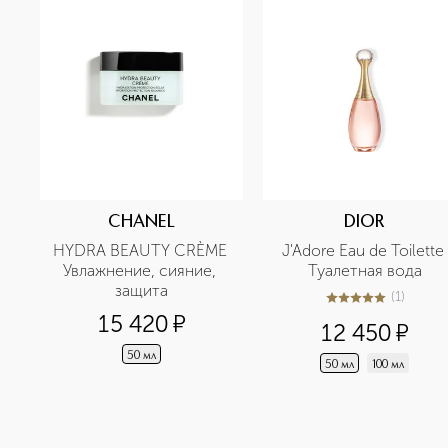
CHANEL
DIOR
HYDRA BEAUTY CRÈME 
J'Adore Eau de Toilette 
Увлажнение, сияние, 
Туалетная вода
защита
(
1
)
5
из
5
1
15 420
¤
12 450
¤
50 мл
50 мл
100 мл