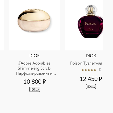
DIOR
DIOR
J'Adore Adorables 
Poison Туалетная вода
Shimmering Scrub 
(
1
)
5
из
5
1
Парфюмированный 
12 450
¤
скраб для тела
10 800
¤
50 мл
150 мл