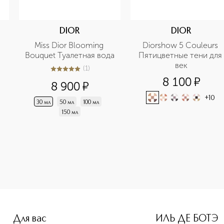
DIOR
DIOR
Miss Dior Blooming 
Diorshow 5 Couleurs 
Bouquet Туалетная вода
Пятицветные тени для 
век
(
1
)
5
из
5
1
8 100
¤
8 900
¤
+
10
30 мл
50 мл
100 мл
150 мл
e-height: 107%; color: #00b0f0;">COCO MADEMOISELLE Гель д
Для вас
ИЛЬ ДЕ БОТЭ