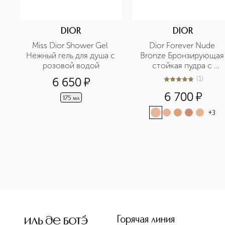
DIOR
DIOR
Miss Dior Shower Gel 
Dior Forever Nude 
Нежный гель для душа с 
Bronze Бронзирующая 
розовой водой
стойкая пудра с 
эффектом загара 
(
1
)
6 650
¤
5
из
5
1
6 700
¤
175 мл
+
3
<p class="MsoNormal"><span style="font-size: 12.0pt; lin
Горячая линия