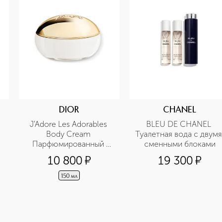
DIOR
CHANEL
J'Adore Les Adorables 
BLEU DE CHANEL 
Body Cream 
Туалетная вода с двумя 
Парфюмированный 
сменными блоками
крем для тела
10 800
¤
19 300
¤
150 мл