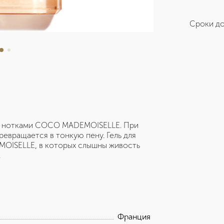
Сроки до
ми нотками COCO MADEMOISELLE. При
ревращается в тонкую пену. Гель для
OISELLE, в которых слышны живость
.
Франция