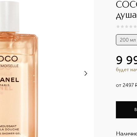
COCO
душа
0
из
5
0
200 мл
9 9
будет н
от
2497
В
Наличие