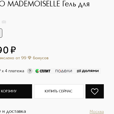
 MADEMOISELLE Гель для
(
0
)
90
¤
ачислено
от
99
бонусов
¤
х 4 платежа
 КОРЗИНУ
КУПИТЬ СЕЙЧАС
 и доставка
Москва