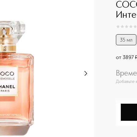
COC
Инте
0
из
5
0
35 мл
от
3897
Време
Добавьте 