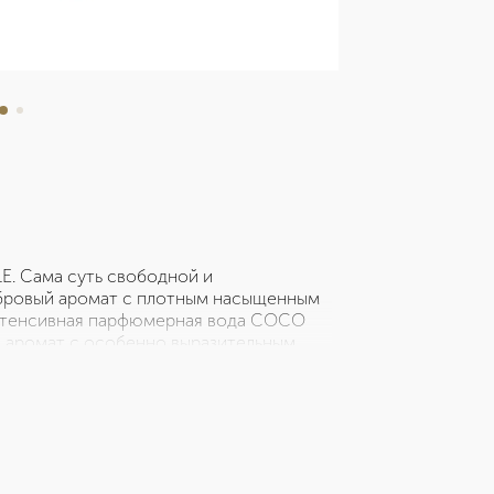
. Сама суть свободной и
бровый аромат с плотным насыщенным
 Интенсивная парфюмерная вода COCO
 аромат с особенно выразительным
» пачули, звучание которых
 тонка. Роза, жасмин и контрастная
т это мощное звучание.