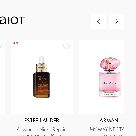
пают
-45%
ESTEE LAUDER
ARMANI
Advanced Night Repair 
MY WAY NECTAR 
Synchronized Multi-
Парфюмерная вода