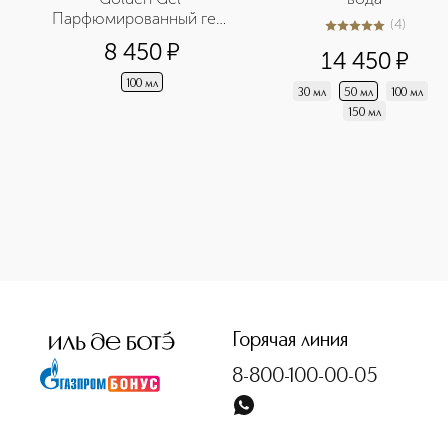
Парфюмированный гель 
(
4
)
5
из
5
4
для тела
8 450
¤
14 450
¤
100 мл
30 мл
50 мл
100 мл
150 мл
Горячая линия
8-800-100-00-05