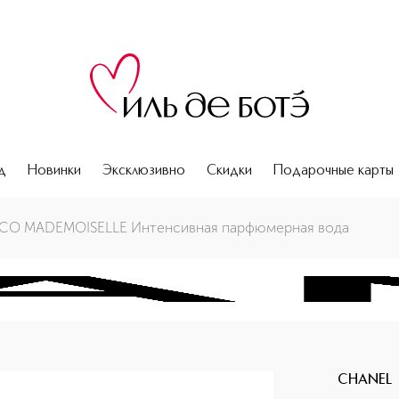
д
Новинки
Эксклюзивно
Скидки
Подарочные карты
да
CO MADEMOISELLE Интенсивная парфюмерная вода
CHANEL