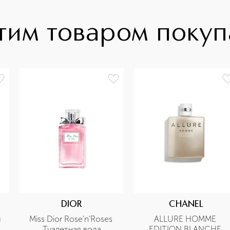
тим товаром поку
DIOR
CHANEL
 
Miss Dior Rose'n'Roses 
ALLURE HOMME 
Туалетная вода
EDITION BLANCHE 