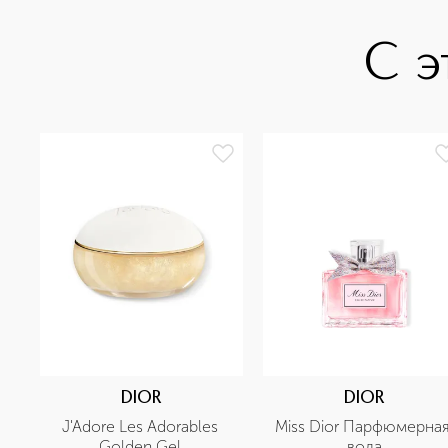
С э
DIOR
DIOR
J'Adore Les Adorables 
Miss Dior Парфюмерная
Golden Gel 
вода