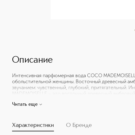
Описание
Интенсивная парфюмерная вода COCO MADEMOISELLE
обольстительной женщины. Восточный древесный ам
звучанием: чувственный, глубокий, притягательный.
MADEMOISELLE – это восточный древесный амбровый
характером. Композиция построена вокруг «сверхдозы
Читать еще
подчеркивает амбровый аккорд абсолю ванили и бобов
свежесть цитрусовых в сердце композиции дополняю
Характеристики
О Бренде