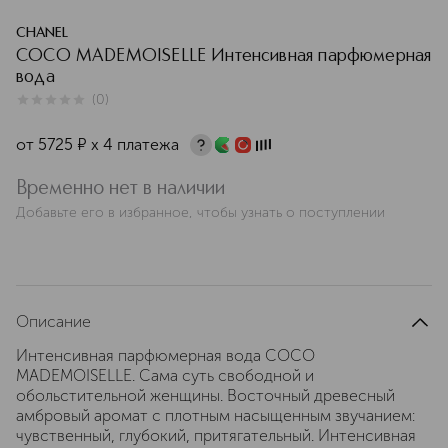
CHANEL
COCO MADEMOISELLE Интенсивная парфюмерная
вода
(
0
)
0
из
5
0
от
5725
¤
х 4 платежа
Временно нет в наличии
Добавьте его в избранное, чтобы узнать о поступлении
Описание
Интенсивная парфюмерная вода COCO
MADEMOISELLE. Сама суть свободной и
обольстительной женщины. Восточный древесный
амбровый аромат с плотным насыщенным звучанием:
чувственный, глубокий, притягательный. Интенсивная