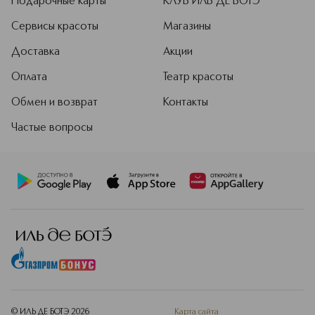
Подарочные карты
КЛУБ ИЛЬ ДЕ БОТЭ
включая самые популярные ароматы:
Coco Mademoiselle, Allure Homme
Сервисы красоты
Магазины
Sport, культовый Chanel №5 и многие
другие.
Доставка
Акции
Подробнее
Оплата
Театр красоты
Обмен и возврат
Контакты
Частые вопросы
© ИЛЬ ДЕ БОТЭ
2026
Карта сайта