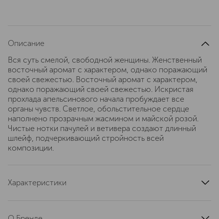
Описание
Вся суть смелой, свободной женщины. Женственный
восточный аромат с характером, однако поражающий
своей свежестью. Восточный аромат с характером,
однако поражающий своей свежестью. Искристая
прохлада апельсинового начала пробуждает все
органы чувств. Светлое, обольстительное сердце
наполнено прозрачным жасмином и майской розой.
Чистые нотки пачулей и ветивера создают длинный
шлейф, подчеркивающий стройность всей
композиции.
Характеристики
тип продукта
парфюмерная вода
верхние ноты
О Бренде