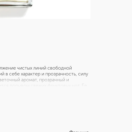
олжение чистых линий свободной
 в себе характер и прозрачность, силу
цветочный аромат, прозрачный и
ется порывом свежих фруктовых нот. Ее
енными аккордом жимолости, а шлейф