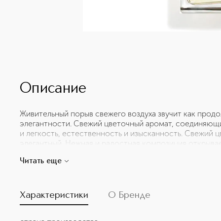
Описание
Живительный порыв свежего воздуха звучит как прод
элегантности. Свежий цветочный аромат, соединяющий
и легкость, естественность и изысканность. Свежий 
элегантный. Нежная и радостная композиция открыва
сердце расцветает зелеными нотами гиацинта, смягч
Читать еще
соткан из абсолю жасмина и флорентийского ириса.
Характеристики
О Бренде