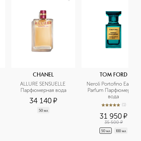
CHANEL
TOM FORD
ALLURE SENSUELLE 
Neroli Portofino Eau De 
Парфюмерная вода
Parfum Парфюмерная 
вода
34 140
¤
(
1
)
5
из
5
1
50 мл
31 950
¤
35 500
¤
50 мл
100 мл