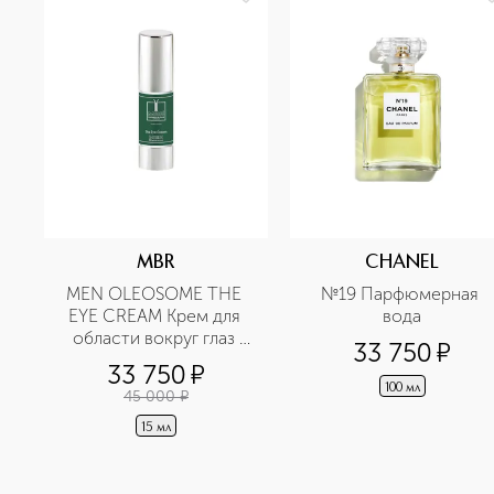
MBR
CHANEL
MEN OLEOSOME THE 
№19 Парфюмерная 
EYE CREAM Крем для 
вода
области вокруг глаз 
33 750
¤
разглаживающий
33 750
¤
100 мл
45 000
¤
15 мл