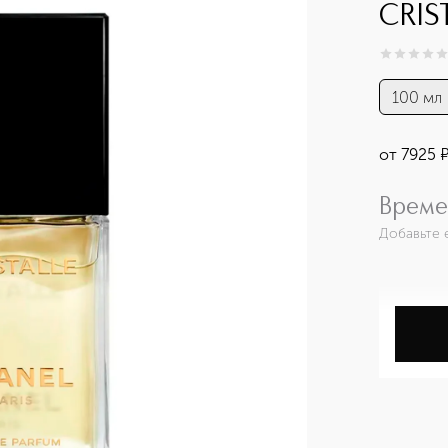
CRIS
0
из
5
0
100 мл
от
7925
Време
Добавьте 