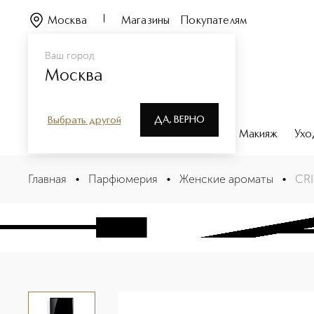
Москва
Магазины
Покупателям
Ваш город
Москва
ДА, ВЕРНО
Выбрать другой
Каталог
Бренды
Парфюмерия
Макияж
Ухо
CRISTALLE Парфюмерная вода
Главная
•
Парфюмерия
•
Женские ароматы
•
CRI