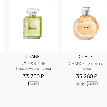
CHANEL
CHANEL
N°19 POUDRE 
CHANCE Туалетная 
Парфюмерная вода
вода
33 750
¤
35 260
¤
100 мл
50 мл
150 мл