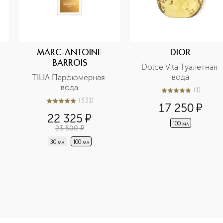
MARC-ANTOINE
DIOR
BARROIS
Dolce Vita Туалетная 
вода
TILIA Парфюмерная 
вода
(
1
)
5
из
5
1
(
331
)
5
из
5
331
17 250
¤
22 325
¤
100 мл
23 500
¤
30 мл
100 мл
e-height: 107%; color: #00b0f0;">GABRIELLE CHANEL ESSENC