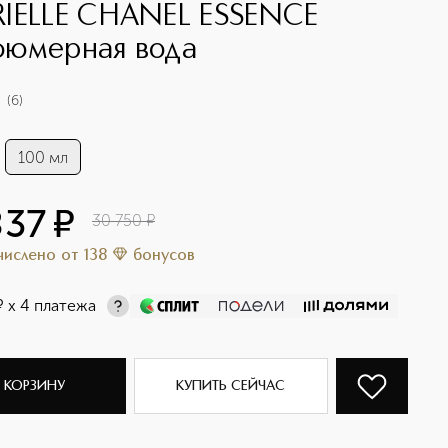
IELLE CHANEL ESSENCE
юмерная вода
(
6
)
100 мл
837
¤
30 750
¤
ачислено
от
138
бонусов
¤
х 4 платежа
 КОРЗИНУ
КУПИТЬ СЕЙЧАС