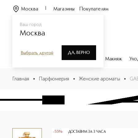
Москва
Магазины
Покупателям
Ваш город
Москва
ДА, ВЕРНО
Выбрать другой
Каталог
Бренды
Парфюмерия
Макияж
Ухо
GABRIELLE CHANEL ESSENCE Парфюмерная вода
Главная
•
Парфюмерия
•
Женские ароматы
•
GAB
Описание
Характеристики
-55%
ДОСТАВИМ ЗА 3 ЧАСА