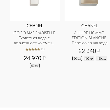
CHANEL
CHANEL
COCO MADEMOISELLE 
ALLURE HOMME 
Туалетная вода с 
EDITION BLANCHE 
возможностью смены 
Парфюмерная вода
флакона
(
1
)
22 340
¤
5
из
5
1
24 970
¤
50 мл
100 мл
150 мл
50 мл
<p class="MsoNormal"><span style="font-size: 12.0pt; lin