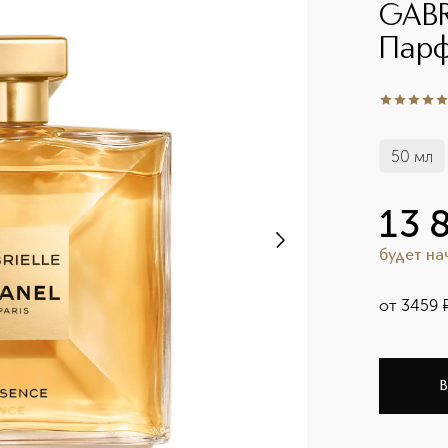
GABR
Парф
5
из
5
6
50 мл
13 
будет н
от
3459
В