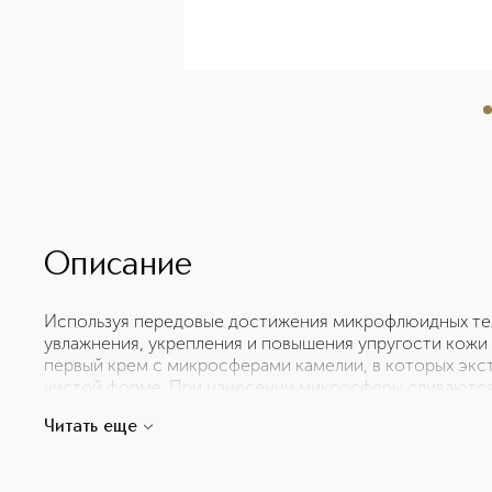
Описание
Используя передовые достижения микрофлюидных те
увлажнения, укрепления и повышения упругости кожи
первый крем с микросферами камелии, в которых экст
чистой форме. При нанесении микросферы сливаются 
Интенсивно укрепленная, восстановившая упругость 
Читать еще
силу. Текстура крема HYDRA BEAUTY Micro Crème дар
свежая и легкая, как вода, при нанесении на кожу он
крем. Для всех типов кожи. 'HYDRA BEAUTY Micro Cr