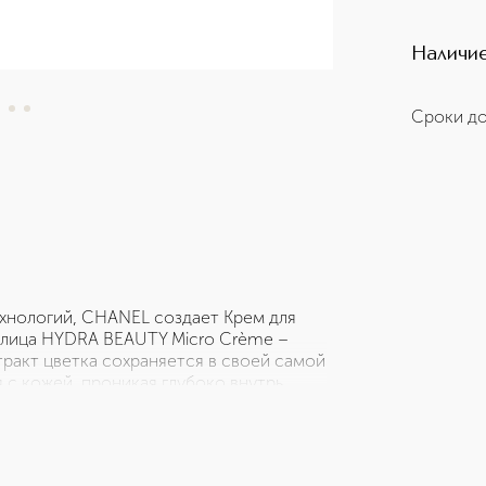
Наличие
Сроки до
хнологий, CHANEL создает Крем для
 лица HYDRA BEAUTY Micro Crème –
ракт цветка сохраняется в своей самой
с кожей, проникая глубоко внутрь.
кожа сияет красотой и излучает новую
ит каскад удивительных ощущений:
а становится нежной и комфортной, как
ème обеспечивает коже непрерывное