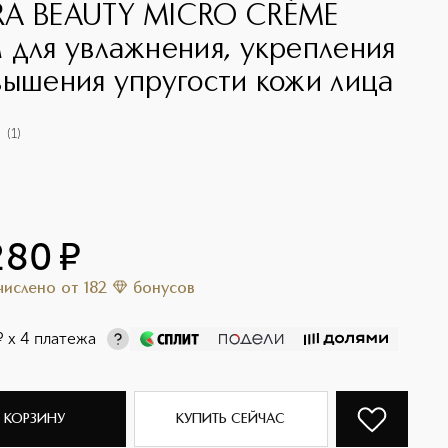
A BEAUTY MICRO CRÈME
 для увлажнения, укрепления
вышения упругости кожи лица
(
1
)
280
¤
ачислено
от
182
бонусов
¤
х 4 платежа
 КОРЗИНУ
КУПИТЬ СЕЙЧАС