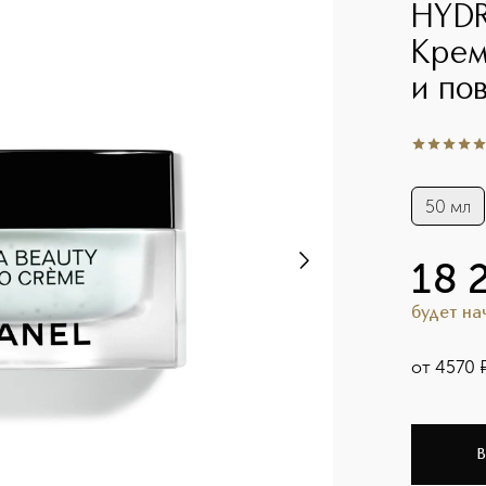
HYDR
Крем
и по
5
из
5
1
50 мл
18 
будет н
от
4570
В