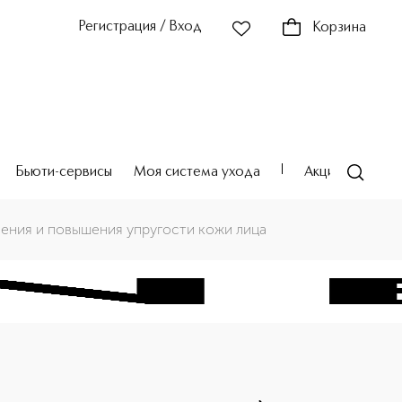
Регистрация / Вход
Корзина
Бьюти-сервисы
Моя система ухода
Акции
Театр
ения и повышения упругости кожи лица