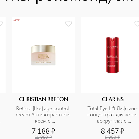
-40%
CHRISTIAN BRETON
CLARINS
Retinol [like] age control 
Total Eye Lift Лифтинг-
cream Антивозрастной 
концентрат для кожи 
крем с 
вокруг глаз с 
ретинолоподобным 
восстанавливающим 
7 188
¤
8 457
¤
действием
действием 
11 980
¤
9 950
¤