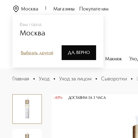
Москва
Магазины
Покупателям
Ваш город
Москва
ДА, ВЕРНО
Выбрать другой
Каталог
Бренды
Парфюмерия
Макияж
Ухо
Liftox serum Антивозрастная сыворотка с эффектом б
Главная
•
Уход
•
Уход за лицом
•
Сыворотки
•
Описание
Характеристики
-40%
ДОСТАВИМ ЗА 3 ЧАСА