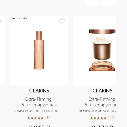
БЕСТСЕЛЛЕР
CLARINS
CLARINS
Extra-Firming 
Extra-Firming 
Регенерирующая 
Регенерирующий 
эмульсия для лица для 
ночной крем для лица 
любого типа кожи
для любого типа кожи 
(
12
)
(
27
)
5
из
5
12
5
из
5
27
(сменный блок)