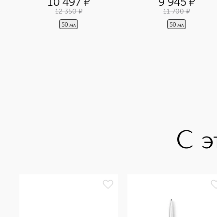
10 497
¤
9 945
¤
12 350
¤
11 700
¤
50 мл
50 мл
С э