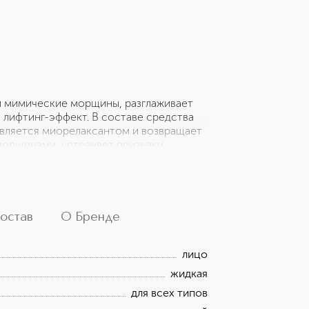
и мимические морщины, разглаживает
й лифтинг-эффект. В составе средства
является миорелаксантом и возвращает
 морщинами, устраняет признаки
казывает мощный детокс-эффект и
 и эластичности кожи. Коллаген
ременное старение. Гиалуроновая
, возвращает ей упругость и
иковый аппликатор легко скользит по
остав
О Бренде
едневного применения. Рекомендуется
максимального эффекта.
лицо
жидкая
для всех типов