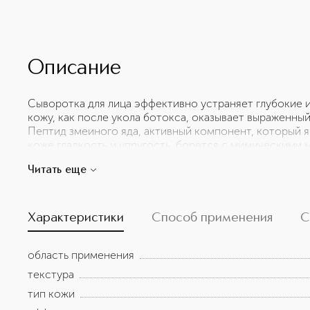
Описание
Сыворотка для лица эффективно устраняет глубокие 
кожу, как после укола ботокса, оказывает выраженны
Пептид змеиного яда, активный компонент, который 
коже гладкость и упругость, борется с мимическими
старения. Экстракт каулерпы, морской водоросли, о
Читать еще
способствует регенерации клеток, повышению тонуса
увлажняет и тонизирует кожу, предотвращая преждев
кислота насыщает кожу влагой, улучшает микрорельеф
эластичность, предотвращает появление морщин. Рол
Характеристики
Способ применения
С
коже, стимулиря микроциркуляцию. Подходит для еж
поместить в холодильник перед использованием для 
область применения
текстура
тип кожи