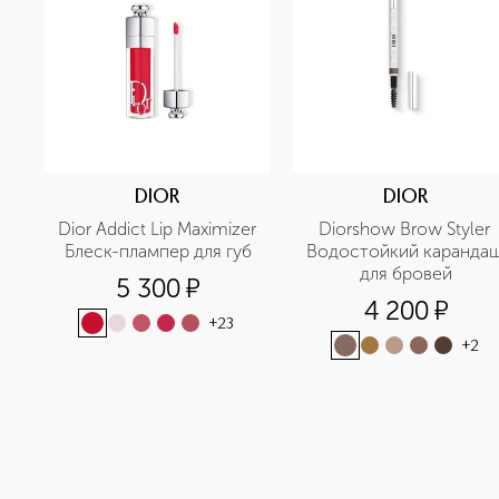
DIOR
DIOR
Dior Addict Lip Maximizer 
Diorshow Brow Styler 
Блеск-плампер для губ
Водостойкий карандаш
для бровей
5 300
¤
4 200
¤
+
23
+
2