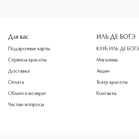
-height: 107%; color: #00b0f0;">Liftox serum Антивозрастн
Для вас
ИЛЬ ДЕ БОТЭ
Подарочные карты
КЛУБ ИЛЬ ДЕ БОТ
Сервисы красоты
Магазины
Доставка
Акции
Оплата
Театр красоты
Обмен и возврат
Контакты
Частые вопросы