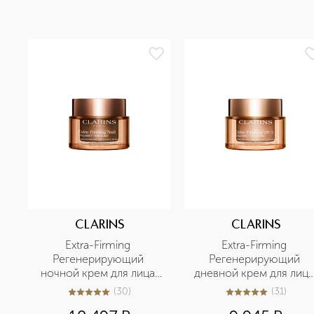
CLARINS
CLARINS
Extra-Firming 
Extra-Firming 
Регенерирующий 
Регенерирующий 
ночной крем для лица 
дневной крем для лица 
для любого типа кожи
для любого типа кожи 
(
30
)
(
31
)
5
из
5
30
4.9
из
5
31
SPF 15