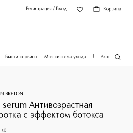
Регистрация / Вход
Корзина
Бьюти-сервисы
Моя система ухода
Акции
Театр
а
AN BRETON
ox serum Антивозрастная
ротка с эффектом ботокса
(
1
)