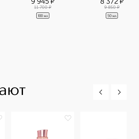
9 945
¤
8 372
¤
11 700
¤
9 850
¤
100 мл
50 мл
пают