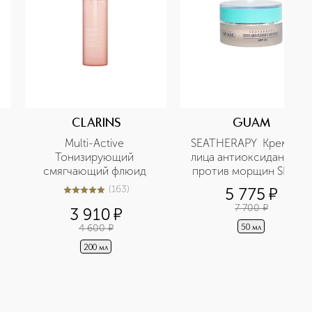
CLARINS
GUAM
Multi-Active 
SEATHERAPY  Крем для 
Тонизирующий 
лица антиоксидантный 
смягчающий флюид 
против морщин SPF30 
(
163
)
5 775
¤
5
из
5
163
7 700
¤
3 910
¤
4 600
¤
50 мл
200 мл