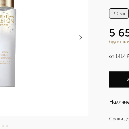
30 мл
5 6
будет н
от
1414
В
Наличие
Сроки до