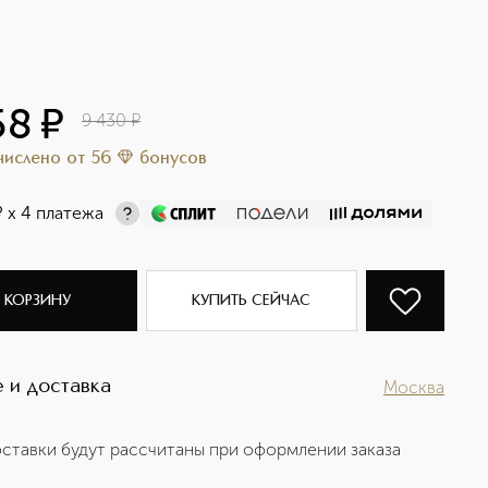
58
¤
9 430
¤
ачислено
от
56
бонусов
¤
х 4 платежа
 КОРЗИНУ
КУПИТЬ СЕЙЧАС
 и доставка
Москва
ставки будут рассчитаны при оформлении заказа