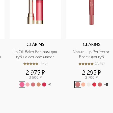
CLARINS
CLARINS
Lip Oil Balm Бальзам для 
Natural Lip Perfector 
 
губ на основе масел
Блеск для губ
(
470
)
(
7542
)
4.9
из
5
470
5
из
5
7542
2 975
¤
2 295
¤
3 500
¤
2 700
¤
+
1
+
11