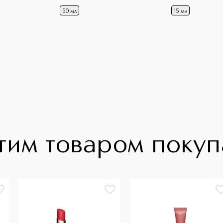
50 мл
15 мл
тим товаром поку