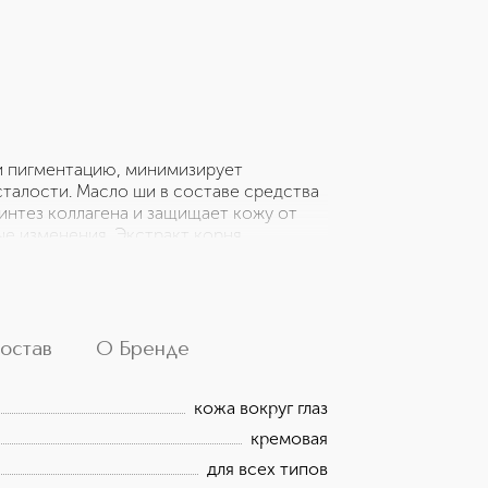
 и пигментацию, минимизирует
талости. Масло ши в составе средства
нтез коллагена и защищает кожу от
е изменения. Экстракт корня
 фибробластов кожи, выработке
 ревитализации кожи. Экстракт корня
лительными, анальгезирующими,
кстракт корня астрагала
ралов и витаминов оказывает
остав
О Бренде
левое, сосудорасширяющее,
одит для ежедневного применения для
кожа вокруг глаз
ть в холодильник перед
кремовая
для всех типов