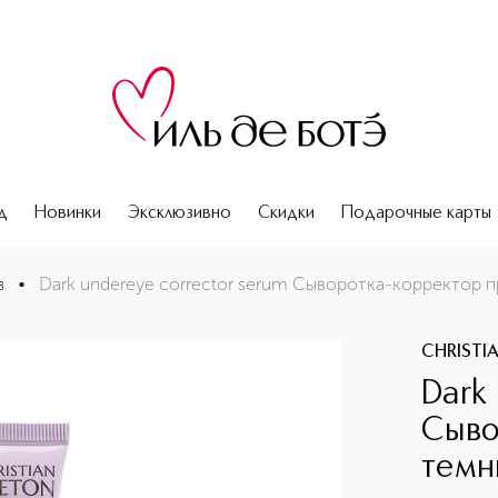
д
Новинки
Эксклюзивно
Скидки
Подарочные карты
против темных кругов
з
•
Dark undereye corrector serum Сыворотка-корректор п
CHRISTI
Dark
Сыво
темн