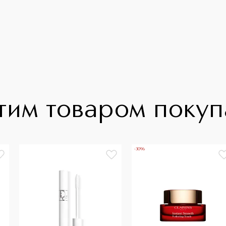
тим товаром поку
-30%