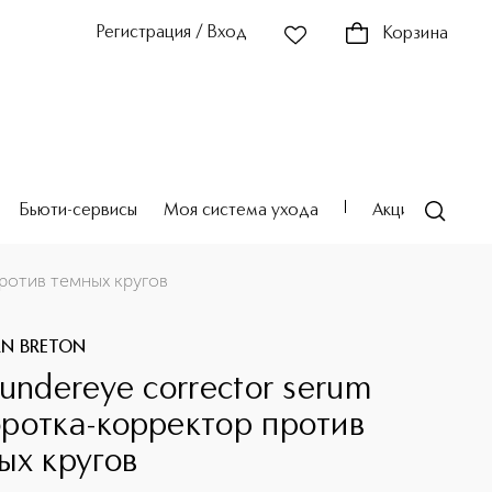
Регистрация / Вход
Корзина
Бьюти-сервисы
Моя система ухода
Акции
Театр
ротив темных кругов
AN BRETON
 undereye corrector serum
ротка-корректор против
ых кругов