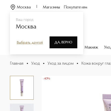
Москва
Магазины
Покупателям
Ваш город
Москва
ДА, ВЕРНО
Выбрать другой
Каталог
Бренды
Парфюмерия
Макияж
Ухо
Dark undereye corrector serum Сыворотка-корректор 
Главная
•
Уход
•
Уход за лицом
•
Кожа вокруг гла
Описание
Характеристики
-40%