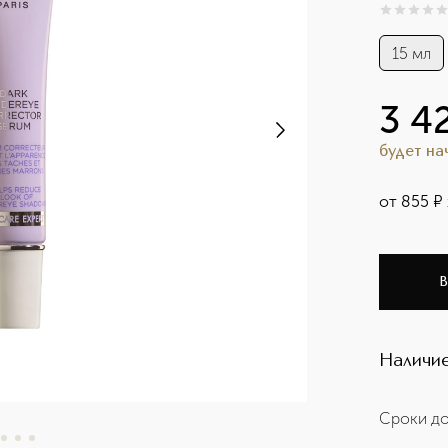
0
из
5
0
15 мл
3 4
будет н
от
855
¤
В
Наличие
Сроки до