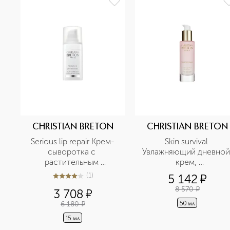
CHRISTIAN BRETON
CHRISTIAN BRETON
Serious lip repair Крем-
Skin survival 
сыворотка с 
Увлажняющий дневной 
растительным 
крем, 
комплексом для 
восстанавливающий 
(
1
)
5 142
¤
4
из
5
1
восстановления кожи 
баланс
8 570
¤
3 708
¤
губ
6 180
¤
50 мл
15 мл