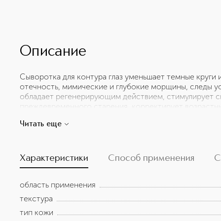
Описание
Сыворотка для контура глаз уменьшает темные круги
отечность, мимические и глубокие морщины, следы ус
обладает регенерирующим действием, стимулирует си
преждевременного старения, корректирует возрастны
володушки серповидной способствует пролиферации
Читать еще
гиалуроновой кислоты и коллагена, оказывает эффект
веретенника крупноголового обладает противовоспа
гепатопротекторными, тонизирующими свойствами. Э
перепончатого благодаря богатому содержанию мине
Характеристики
Способ применения
С
антивозрастное, гепатопротекторное, противоопухо
успокаивающее и антибактериальное действие. Подх
область применения
борьбы с гиперпигментацией. Рекомендуется помести
использованием для максимального эффекта.
текстура
тип кожи