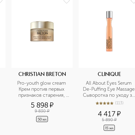
CHRISTIAN BRETON
CLINIQUE
Pro-youth glow cream 
All About Eyes Serum 
Крем против первых 
De-Puffing Eye Massage 
признаков старения, 
Сыворотка по уходу за 
улучшающий цвет лица
кожей вокруг глаз
(
113
)
5 898
¤
5
из
5
113
9 830
¤
4 417
¤
5 890
¤
50 мл
15 мл