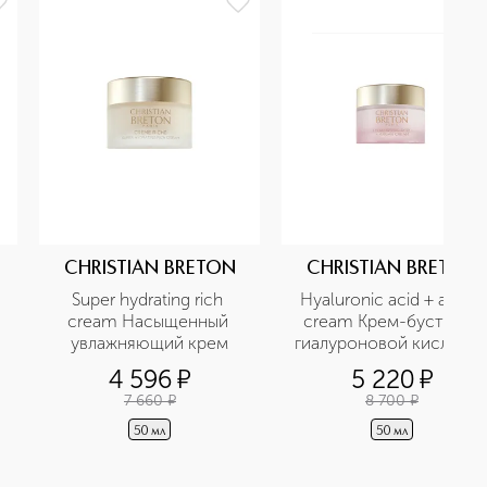
CHRISTIAN BRETON
CHRISTIAN BRETON
Super hydrating rich 
Hyaluronic acid + argan 
cream Насыщенный 
cream Крем-бустер с 
увлажняющий крем
гиалуроновой кислотой
и аргановым маслом
4 596
¤
5 220
¤
7 660
¤
8 700
¤
50 мл
50 мл