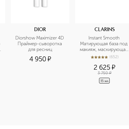
DIOR
CLARINS
Diorshow Maximizer 4D 
Instant Smooth 
 
Праймер-сыворотка 
Матирующая база под 
 
для ресниц
макияж, маскирующая 
 
морщины
(
652
)
4 950
¤
5
из
5
652
2 625
¤
3 750
¤
15 мл
-height: 107%; color: #00b0f0;">Dark undereye corrector s