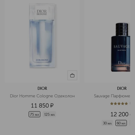
DIOR
DIOR
Dior Homme Cologne Одеколон
Sauvage Парфюмерн
(
1
)
11 850
¤
5
из
5
1
12 200
¤
75 мл
125 мл
30 мл
60 мл
10