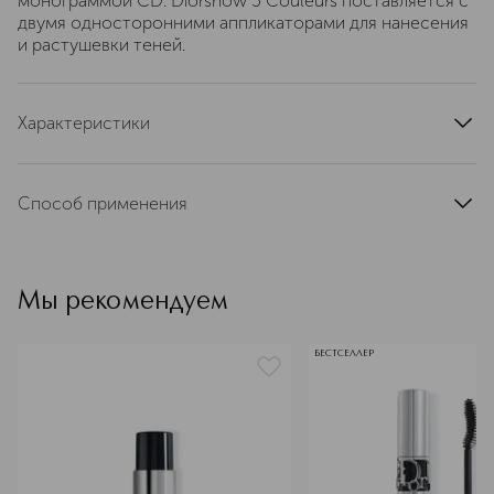
монограммой CD. Diorshow 5 Couleurs поставляется с
двумя односторонними аппликаторами для нанесения
и растушевки теней.
Характеристики
тип кожи
для всех типов
область применения
глаза, веки
Способ применения
тип продукта
палитра
Нанесите небольшое количество теней на веки при
цвет
мульти
помощи аппликатора или пальцами
текстура
кремовая
Мы рекомендуем
артикул
C036400439
БЕСТСЕЛЛЕР