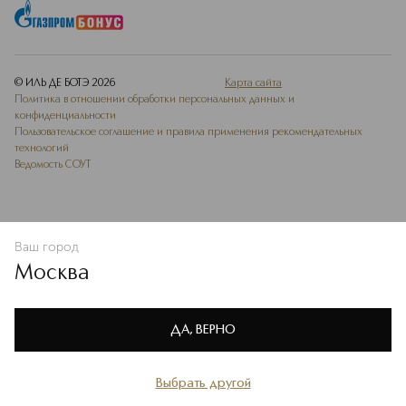
© ИЛЬ ДЕ БОТЭ
2026
Карта сайта
Политика в отношении обработки персональных данных и
конфиденциальности
Пользовательское соглашение и правила применения рекомендательных
технологий
Ведомость СОУТ
Ваш город
В КОРЗИНУ
КУПИТЬ СЕЙЧАС
Москва
Мы используем cookie-файлы и сервисы веб-аналитики. Они
необходимы для улучшения работы сайта. Подробнее –
OK
в
Политике конфиденциальности
ДА, ВЕРНО
Выбрать другой
Главная
Каталог
Избранное
Профиль
Корзина