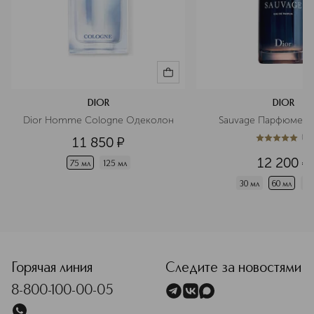
DIOR
DIOR
Dior Homme Cologne Одеколон
Sauvage Парфюмерн
(
1
)
11 850
¤
5
из
5
1
12 200
¤
75 мл
125 мл
30 мл
60 мл
10
<p class="MsoNormal"><span style="font-size: 12.0pt; line-
Горячая линия
Следите за новостями
8-800-100-00-05