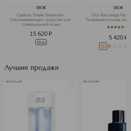
DIOR
DIOR
Capture Totale Dreamskin 
Dior Backstage Face 
Омолаживающее средство для 
Тональная основа для л
совершенной кожи
(
1
)
5
из
5
1
15 620
¤
5 420
¤
50 мл
Лучшие продажи
БЕСТСЕЛЛЕР
БЕСТСЕЛЛЕР