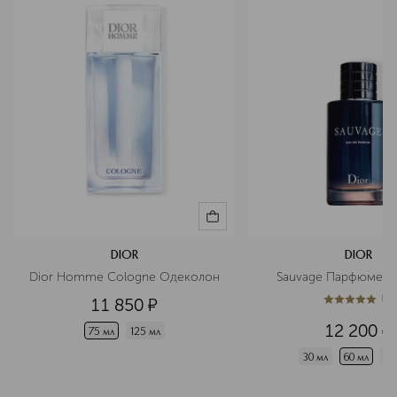
DIOR
DIOR
Dior Homme Cologne Одеколон
Sauvage Парфюмерн
(
1
)
11 850
¤
5
из
5
1
12 200
¤
75 мл
125 мл
30 мл
60 мл
10