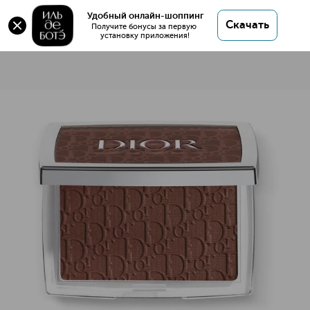
Удобный онлайн-шоппинг
Скачать
Получите бонусы за первую 
установку приложения!
Dior Backstage Rosy Glow Румяна для лица
Описание
Характеристики