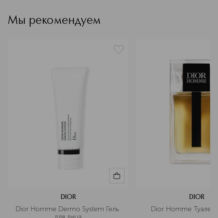
тип продукта
дезодорант
Мы рекомендуем
артикул
C099600451
DIOR
DIOR
Dior Homme Dermo System Гель 
Dior Homme Туалетн
для лица