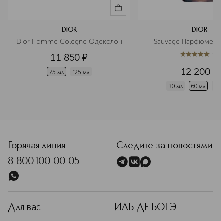
DIOR
DIOR
Dior Homme Cologne Одеколон
Sauvage Парфюмерн
(
1
)
11 850
¤
5
из
5
1
12 200
¤
75 мл
125 мл
30 мл
60 мл
10
<p class="MsoNormal"><span style="font-size: 12.0pt; lin
Горячая линия
Следите за новостями
8-800-100-00-05
Для вас
ИЛЬ ДЕ БОТЭ