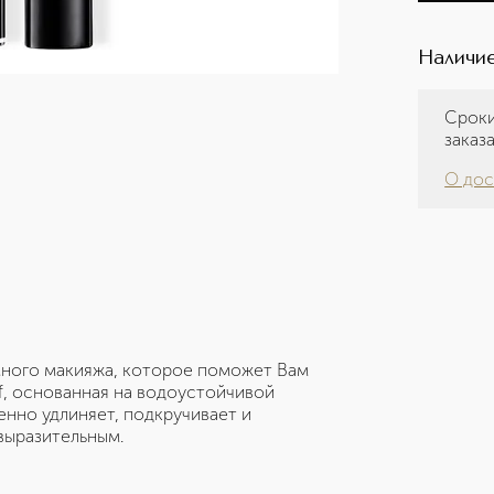
Наличие
Сроки
заказ
О дос
много макияжа, которое поможет Вам
of, основанная на водоустойчивой
нно удлиняет, подкручивает и
выразительным.