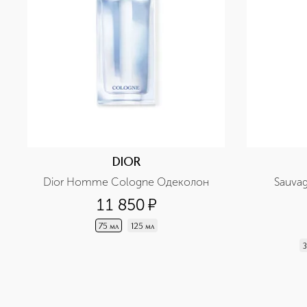
DIOR
Dior Homme Cologne Одеколон
Sauva
11 850
¤
75 мл
125 мл
3