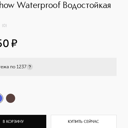
show Waterproof Водостойкая
(
0
)
50
¤
тежа по
1237
В КОРЗИНУ
КУПИТЬ СЕЙЧАС