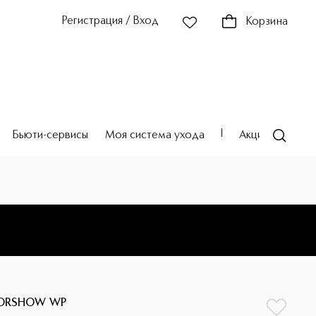
Регистрация / Вход
Корзина
Бьюти-сервисы
Моя система ухода
Акции
Театр
IORSHOW WP