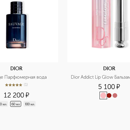
DIOR
DIOR
ge Парфюмерная вода
Dior Addict Lip Glow Бальза
(
1
)
5 100
¤
5
из
5
1
12 200
¤
0 мл
60 мл
100 мл