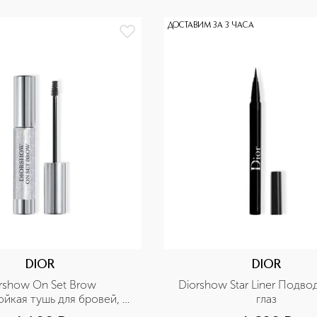
ДОСТАВИМ ЗА 3 ЧАСА
DIOR
DIOR
rshow On Set Brow 
Diorshow Star Liner Подвод
йкая тушь для бровей, 
глаз
ридающая объем