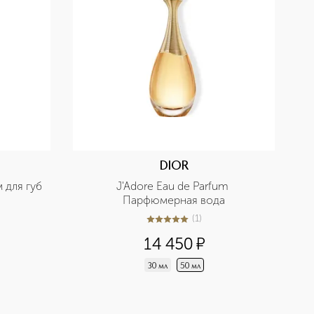
DIOR
м для губ
J'Adore Eau de Parfum 
Парфюмерная вода
(
1
)
5
из
5
1
14 450
¤
30 мл
50 мл