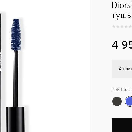
Dior
тушь
0
из
5
0
4 9
4 пла
258 Blue