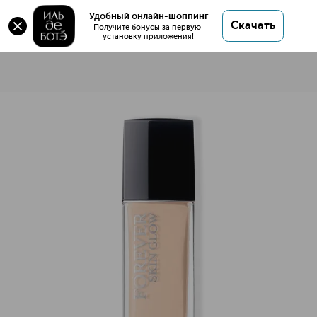
Удобный онлайн-шоппинг
Скачать
Получите бонусы за первую 
установку приложения!
Diorskin Forever Тональный крем с сияющим эффектом
Описание
Характеристики