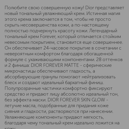
Полюбите свою совершенную кожу! Dior представляет
новый тональный увлажняющий крем. Истинная магия
этого крема заключается в том, чтобы не просто
скрыть несовершенства кожи, а по-настоящему
полностью подчеркнуть красоту кожи. Легендарный
тональный крем Forever, который отличается стойким
невесомым покрытием, становится еще совершеннее.
Он обеспечивает 24-часовое покрытие в сочетании с
невероятным комфортом благодаря обогащенной
формуле с ухаживающими компонентами. 28 оттенков
и 2 финиша: DIOR FOREVER MATTE - сферические
микрочастицы обеспечивают гладкость, а
абсорбирующие гранулы помогают нейтрализовать
блеск и создают идеальный бархатный финиш.
Полупрозрачные частички комфортно фиксируют
средство и придают лицу абсолютно идеальный тон,
без эффекта маски. DIOR FOREVER SKIN GLOW -
летучие масла, подобранные для придания коже
сияния и гладкости, растворяются при нанесении.
Увлажняющие компоненты придают мягкость,
благодаря чему тональный крем идеально ложится на
кожу.