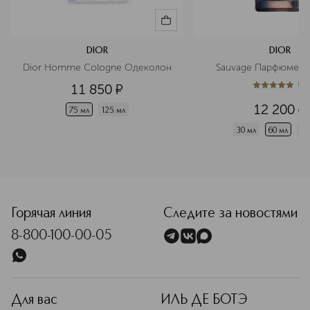
DIOR
DIOR
Dior Homme Cologne Одеколон
Sauvage Парфюмерн
(
1
)
11 850
¤
5
из
5
1
12 200
¤
75 мл
125 мл
30 мл
60 мл
10
<p class="MsoNormal"><span style="font-size: 12.0pt; line
Горячая линия
Следите за новостями
8-800-100-00-05
Для вас
ИЛЬ ДЕ БОТЭ