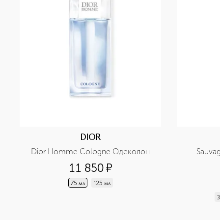
DIOR
Dior Homme Cologne Одеколон
Sauva
11 850
¤
75 мл
125 мл
3