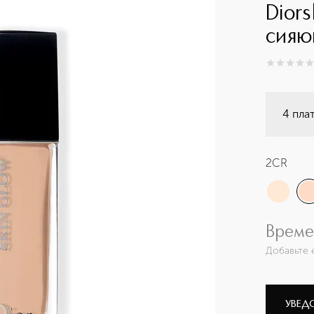
Diors
сияю
0
из
5
0
4 пла
2CR
Време
Добавьте 
УВЕД