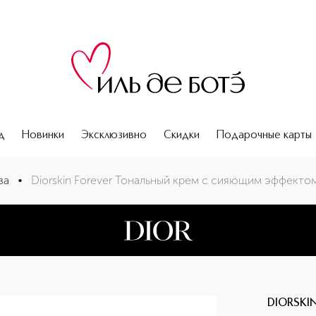
д
Новинки
Эксклюзивно
Скидки
Подарочные карты
ва
•
Diorskin Forever Тональный крем с сияющим эффекто
DIORSKIN