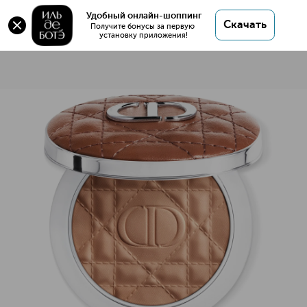
Удобный онлайн-шоппинг
Скачать
Получите бонусы за первую 
установку приложения!
Dior Forever Nude Bronze Бронзирующая стойкая пудра с
Описание
Характеристики