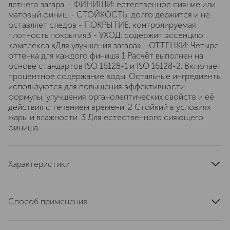
летнего загара. - ФИНИШИ: естественное сияние или
матовый финиш - СТОЙКОСТЬ: долго держится и не
оставляет следов - ПОКРЫТИЕ: контролируемая
плотность покрытия3 - УХОД: содержит эссенцию
комплекса «Для улучшения загара» - ОТТЕНКИ: Четыре
оттенка для каждого финиша 1 Расчёт выполнен на
основе стандартов ISO 16128-1 и ISO 16128-2. Включает
процентное содержание воды. Остальные ингредиенты
используются для повышения эффективности
формулы, улучшения органолептических свойств и её
действия с течением времени. 2 Стойкий в условиях
жары и влажности. 3 Для естественного сияющего
финиша.
Характеристики
область применения
лицо
тип кожи
для всех типов
Способ применения
страна производства
Франция
Нанесите в форме цифры 3, начиная от висков к скулам
текстура
прессованная
и заканчивая вдоль линии подбородка, для создания