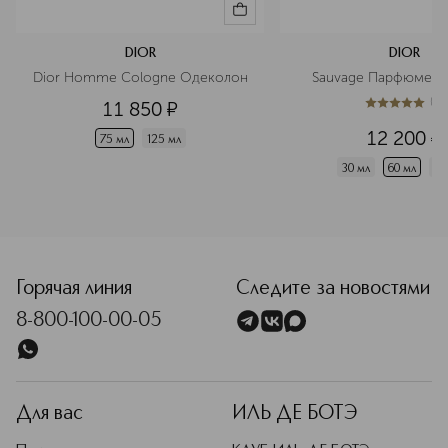
DIOR
DIOR
Dior Homme Cologne Одеколон
Sauvage Парфюмерн
(
1
)
11 850
¤
5
из
5
1
12 200
¤
75 мл
125 мл
30 мл
60 мл
10
<p class="MsoNormal"><span style="font-size: 12.0pt; line
Горячая линия
Следите за новостями
8-800-100-00-05
Для вас
ИЛЬ ДЕ БОТЭ