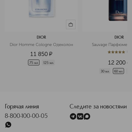
DIOR
DIOR
Dior Homme Cologne Одеколон
Sauvage Парфюмерн
(
1
)
11 850
¤
5
из
5
1
12 200
¤
75 мл
125 мл
30 мл
60 мл
10
<p class="MsoNormal"><span style="font-size: 12.0pt; lin
Горячая линия
Следите за новостями
8-800-100-00-05