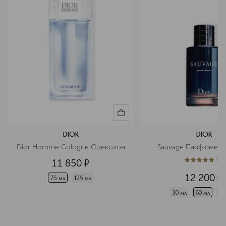
DIOR
DIOR
Dior Homme Cologne Одеколон
Sauvage Парфюмерн
(
1
)
11 850
¤
5
из
5
1
12 200
¤
75 мл
125 мл
30 мл
60 мл
10