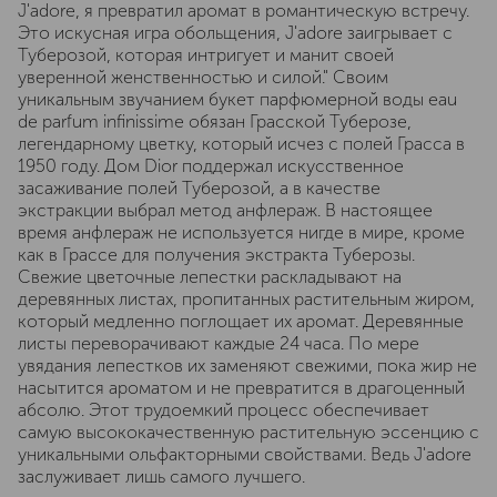
J'adore, я превратил аромат в романтическую встречу.
Это искусная игра обольщения, J'adore заигрывает с
Туберозой, которая интригует и манит своей
уверенной женственностью и силой." Своим
уникальным звучанием букет парфюмерной воды eau
de parfum infinissime обязан Грасской Туберозе,
легендарному цветку, который исчез с полей Грасса в
1950 году. Дом Dior поддержал искусственное
засаживание полей Туберозой, а в качестве
экстракции выбрал метод анфлераж. В настоящее
время анфлераж не используется нигде в мире, кроме
как в Грассе для получения экстракта Туберозы.
Свежие цветочные лепестки раскладывают на
деревянных листах, пропитанных растительным жиром,
который медленно поглощает их аромат. Деревянные
листы переворачивают каждые 24 часа. По мере
увядания лепестков их заменяют свежими, пока жир не
насытится ароматом и не превратится в драгоценный
абсолю. Этот трудоемкий процесс обеспечивает
самую высококачественную растительную эссенцию с
уникальными ольфакторными свойствами. Ведь J'adore
заслуживает лишь самого лучшего.