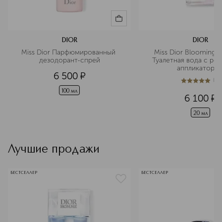
DIOR
DIOR
Miss Dior Парфюмированный 
Miss Dior Blooming B
дезодорант-спрей
Туалетная вода с рол
аппликаторо
6 500
¤
(
1
)
5
из
5
1
100 мл
6 100
¤
20 мл
Лучшие продажи
БЕСТСЕЛЛЕР
БЕСТСЕЛЛЕР