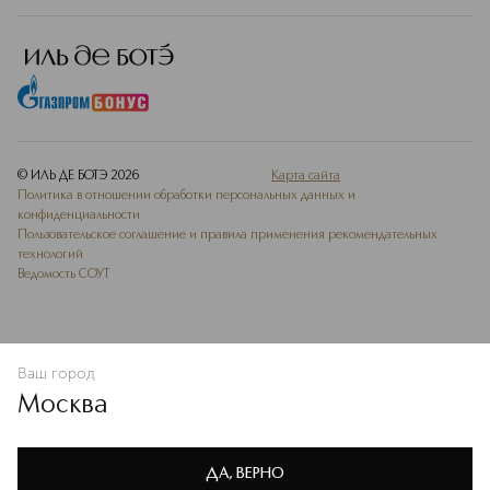
© ИЛЬ ДЕ БОТЭ
2026
Карта сайта
Политика в отношении обработки персональных данных и
конфиденциальности
Пользовательское соглашение и правила применения рекомендательных
технологий
Ведомость СОУТ
Ваш город
В КОРЗИНУ
КУПИТЬ СЕЙЧАС
Москва
Мы используем cookie-файлы и сервисы веб-аналитики. Они
необходимы для улучшения работы сайта. Подробнее –
OK
в
Политике конфиденциальности
ДА, ВЕРНО