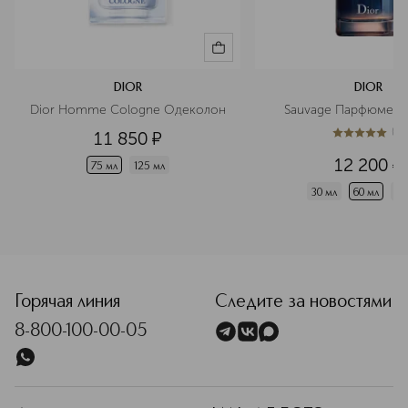
DIOR
DIOR
Dior Homme Cologne Одеколон
Sauvage Парфюмерн
(
1
)
11 850
¤
5
из
5
1
12 200
¤
75 мл
125 мл
30 мл
60 мл
10
<p class="MsoNormal"><span style="font-size: 12.0pt; line
Горячая линия
Следите за новостями
8-800-100-00-05