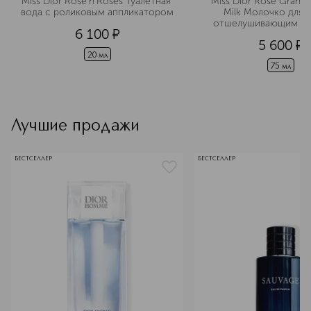
Miss Dior Rose'n'Roses Туалетная 
Miss Dior Rose Granita
вода с роликовым аппликатором
Milk Молочко для т
отшелушивающим э
6 100
¤
5 600
¤
20 мл
75 мл
Лучшие продажи
БЕСТСЕЛЛЕР
БЕСТСЕЛЛЕР