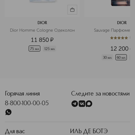
DIOR
DIOR
Dior Homme Cologne Одеколон
Sauvage Парфюмерн
(
1
)
11 850
¤
5
из
5
1
12 200
¤
75 мл
125 мл
30 мл
60 мл
10
<p class="MsoNormal"><span style="font-size: 12.0pt; line
Горячая линия
Следите за новостями
8-800-100-00-05
Для вас
ИЛЬ ДЕ БОТЭ