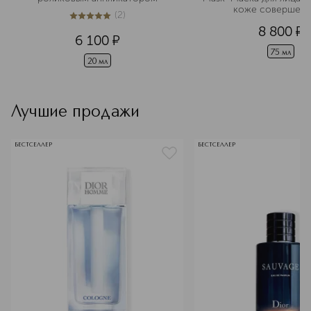
коже совершенс
(
2
)
5
из
5
2
8 800
¤
6 100
¤
75 мл
20 мл
Лучшие продажи
БЕСТСЕЛЛЕР
БЕСТСЕЛЛЕР