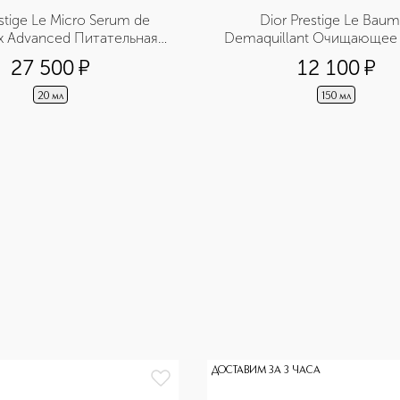
stige Le Micro Serum de 
Dior Prestige Le Baum
x Advanced Питательная 
Demaquillant Очищающее
ка для кожи вокруг глаз
бальзам для лица, глаз 
27 500
¤
12 100
¤
20 мл
150 мл
ДОСТАВИМ ЗА 3 ЧАСА