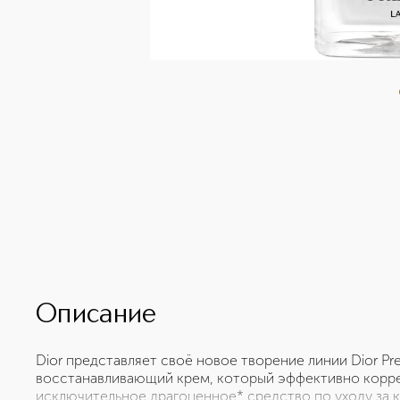
Описание
Dior представляет своё новое творение линии Dior Pr
восстанавливающий крем, который эффективно корре
исключительное драгоценное* средство по уходу за 