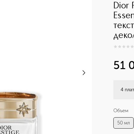
Dior 
Esse
текс
деко
0
из
5
0
51 
4 пла
Объем
50 мл