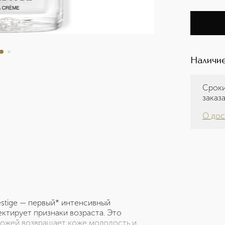
Наличие
Сроки
заказ
О дос
estige — первый* интенсивный
ктирует признаки возраста. Это
кожей возвращает коже молодость и