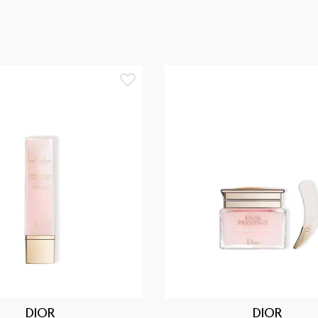
ливая её структуру и функции на всех
мис восстанавливается, а кожный
а выглядит более плотной и упругой,
зглаживаются. Кожа вновь наполняется
94%** состоит из ингредиентов
стуру и уникальный* узнаваемый
 все органы чувств. С первых мгновений
ного расслабления. * Среди средств
28-1 и ISO 16128-2. Включает
диентов повышают эффективность
укта и обеспечивают его стабильность.
DIOR
DIOR