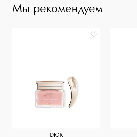
действием. Он возвращает коже молодость, восстанав
Мы рекомендуем
уровнях: межклеточный матрикс уплотняется, эпидер
барьер становится более прочным и защищённым. Кож
контуры лица становятся более чёткими, морщины ра
сиянием, а объёмы лица восстанавливаются. Крем на 
натурального происхождения, имеет бархатистую тек
аромат, благодаря чему он воздействует на кожу и на
крем Dior Prestige La Crème дарит ощущение абсолют
Dior. ** Расчёт выполнен на основе стандартов ISO 161
процентное содержание воды. Оставшиеся 6% ингре
формулы, улучшают органолептические свойства прод
DIOR