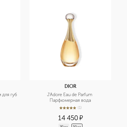
DIOR
м для губ
J'Adore Eau de Parfum 
Парфюмерная вода
(
1
)
5
из
5
1
14 450
¤
30 мл
50 мл