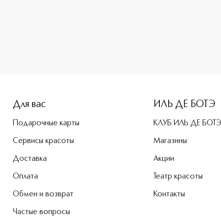
height: 107%; color: #00b0f0;">Dior Prestige La Crème Text
Для вас
ИЛЬ ДЕ БОТЭ
Подарочные карты
КЛУБ ИЛЬ ДЕ БОТ
Сервисы красоты
Магазины
Доставка
Акции
Оплата
Театр красоты
Обмен и возврат
Контакты
Частые вопросы