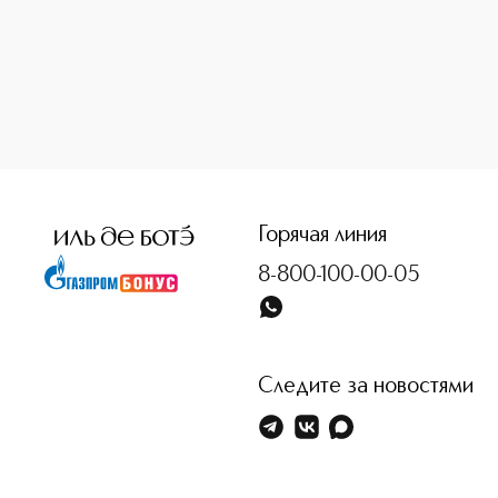
<p class="MsoNormal"><span style="font-size: 12.0pt; line-
Горячая линия
8-800-100-00-05
Следите за новостями