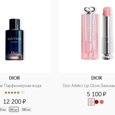
DIOR
DIOR
ge Парфюмерная вода
Dior Addict Lip Glow Бальза
(
1
)
5 100
¤
5
из
5
1
12 200
¤
0 мл
60 мл
100 мл