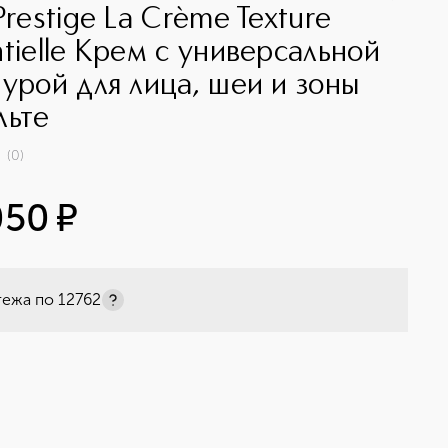
Prestige La Crème Texture
ntielle Крем с универсальной
турой для лица, шеи и зоны
льте
(
0
)
050
¤
тежа по
12762