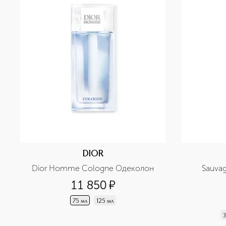
DIOR
Dior Homme Cologne Одеколон
Sauva
11 850
¤
75 мл
125 мл
3