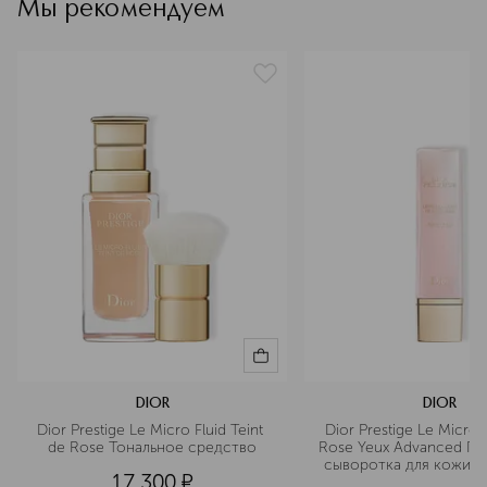
упругости
Мы рекомендуем
артикул
C099700078
DIOR
DIOR
Dior Prestige Le Micro Fluid Teint 
Dior Prestige Le Micro 
de Rose Тональное средство
Rose Yeux Advanced Пит
сыворотка для кожи во
17 300
¤