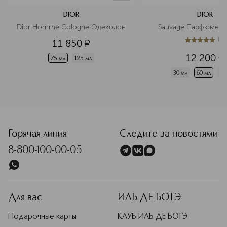
DIOR
DIOR
Dior Homme Cologne Одеколон
Sauvage Парфюмерн
(
1
)
11 850
¤
5
из
5
1
12 200
¤
75 мл
125 мл
30 мл
60 мл
10
<p class="MsoNormal"><span style="font-size: 12.0pt; line
Горячая линия
Следите за новостями
8-800-100-00-05
Для вас
ИЛЬ ДЕ БОТЭ
Подарочные карты
КЛУБ ИЛЬ ДЕ БОТЭ