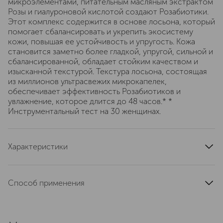
микроэлементами, питательным масляным экстрактом
Розы и гиалуроновой кислотой создают Розабиотики.
Этот комплекс содержится в основе лосьона, который
помогает сбалансировать и укрепить экосистему
кожи, повышая ее устойчивость и упругость. Кожа
становится заметно более гладкой, упругой, сильной и
сбалансированной, обладает стойким качеством и
изысканной текстурой. Текстура лосьона, состоящая
из миллионов ультрасвежих микрокапелек,
обеспечивает эффективность Розабиотиков и
увлажнение, которое длится до 48 часов.* *
Инструментальный тест на 30 женщинах.
Характеристики
тип продукта
лосьон
область применения
лицо
Способ применения
тип кожи
для всех типов
Утром и вечером нанести на ватный диск. Протереть
эффект
кожу лица.
восстановление, питание, увлажнение, повышение